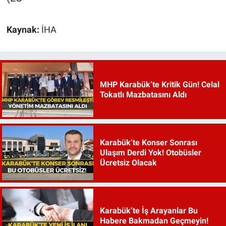
Kaynak:
İHA
MHP Karabük’te Kritik Gün! Celal
Tokatlı Mazbatasını Aldı
Karabük’te Konser Sonrası
Ulaşım Derdi Yok! Otobüsler
Ücretsiz Olacak
Karabük’te İş Arayanlar Bu
Habere Bakmadan Geçmeyin!