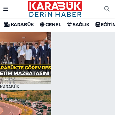
Karabük Nöbetçi Eczaneler
KARABÜK
GENEL
SAĞLIK
EĞİTİ
Karabük Hava Durumu
Karabük Trafik Yoğunluk Haritası
Süper Lig Puan Durumu ve Fikstür
Tüm Manşetler
Son Dakika Haberleri
KARABÜK
Haber Arşivi