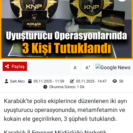
Paylaş
-
+
A
A
Sait Alıcı
05.11.2025 - 11:59
05.11.2025 - 14:47
58
Okunma Süresi: 1 Dk
Karabük’te polis ekiplerince düzenlenen iki ayrı
uyuşturucu operasyonunda, metamfetamin ve
kokain ele geçirilirken, 3 şüpheli tutuklandı.
Karabük İl Emniyet Müdürlüğü Narkotik