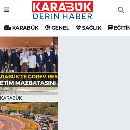
Karabük Nöbetçi Eczaneler
KARABÜK
GENEL
SAĞLIK
EĞİTİ
Karabük Hava Durumu
Karabük Trafik Yoğunluk Haritası
Süper Lig Puan Durumu ve Fikstür
Tüm Manşetler
Son Dakika Haberleri
KARABÜK
Haber Arşivi