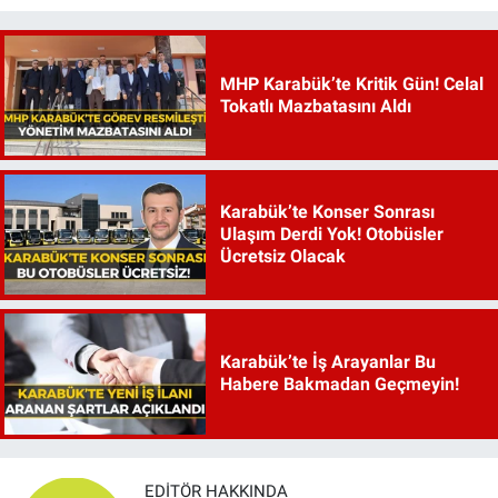
MHP Karabük’te Kritik Gün! Celal
Tokatlı Mazbatasını Aldı
Karabük’te Konser Sonrası
Ulaşım Derdi Yok! Otobüsler
Ücretsiz Olacak
Karabük’te İş Arayanlar Bu
Habere Bakmadan Geçmeyin!
EDITÖR HAKKINDA