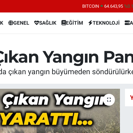
BITCOIN
64.643,95
%0.
DOLAR
47,6704
%
K
GENEL
SAĞLIK
EĞİTİM
TEKNOLOJİ
A
EURO
55,0406
%-0.
STERLİN
64,2143
%
GRAM ALTIN
6500.87
%0.
ıkan Yangın Pani
BİST100
13.799
%7
da çıkan yangın büyümeden söndürülürke
Y