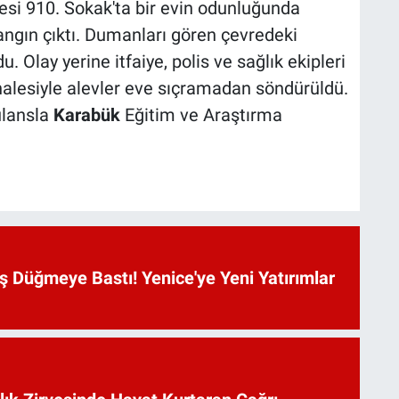
lesi 910. Sokak'ta bir evin odunluğunda
ngın çıktı. Dumanları gören çevredeki
. Olay yerine itfaiye, polis ve sağlık ekipleri
ahalesiyle alevler eve sıçramadan söndürüldü.
ulansla
Karabük
Eğitim ve Araştırma
 Düğmeye Bastı! Yenice'ye Yeni Yatırımlar