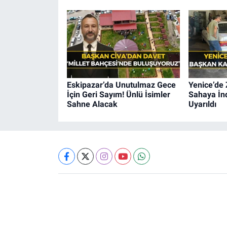
Eskipazar’da Unutulmaz Gece
Yenice’de 
İçin Geri Sayım! Ünlü İsimler
Sahaya İnd
Sahne Alacak
Uyarıldı