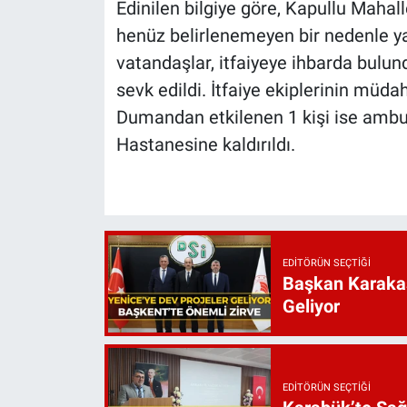
Edinilen bilgiye göre, Kapullu Mahal
henüz belirlenemeyen bir nedenle ya
vatandaşlar, itfaiyeye ihbarda bulundu
sevk edildi. İtfaiye ekiplerinin müd
Dumandan etkilenen 1 kişi ise amb
Hastanesine kaldırıldı.
EDITÖRÜN SEÇTIĞI
Başkan Karakaş
Geliyor
EDITÖRÜN SEÇTIĞI