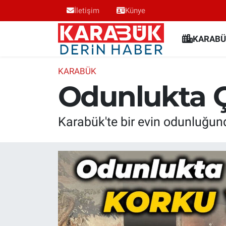
İletişim
Künye
Karabük Nöbetçi Eczaneler
KARABÜ
Karabük Hava Durumu
KARABÜK
Odunlukta Ç
Karabük Trafik Yoğunluk Haritası
Süper Lig Puan Durumu ve Fikstür
Karabük'te bir evin odunluğun
Tüm Manşetler
Son Dakika Haberleri
Haber Arşivi