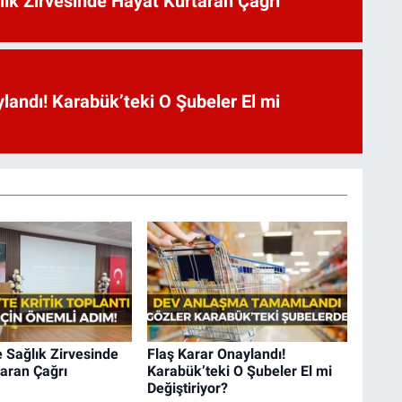
lık Zirvesinde Hayat Kurtaran Çağrı
landı! Karabük’teki O Şubeler El mi
 Sağlık Zirvesinde
Flaş Karar Onaylandı!
aran Çağrı
Karabük’teki O Şubeler El mi
Değiştiriyor?