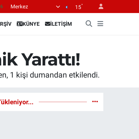
°
Merkez
16
15
0
RŞİV
KÜNYE
İLETİŞİM
08
0
12
k Yarattı!
0
n, 1 kişi dumandan etkilendi.
ükleniyor...