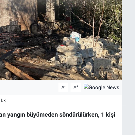
-
+
A
A
 Dk
kan yangın büyümeden söndürülürken, 1 kişi