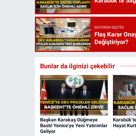
Karabük’te Sağ
EDITÖRÜN SEÇTIĞI
Flaş Karar Onay
Değiştiriyor?
Bunlar da ilginizi çekebilir
Başkan Karakaş Düğmeye
Karabük’te
Bastı! Yenice'ye Yeni Yatırımlar
Hayat Kurt
Geliyor