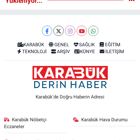
Yükleniyor...
KARABÜK
GENEL
SAĞLIK
EĞİTİM
TEKNOLOJİ
ARŞİV
KÜNYE
İLETİŞİM
Karabük'de Doğru Haberin Adresi
Karabük Nöbetçi
Karabük Hava Durumu
Eczaneler