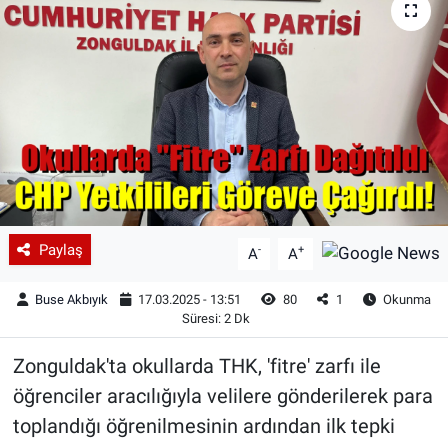
Paylaş
-
+
A
A
Buse Akbıyık
17.03.2025 - 13:51
80
1
Okunma
Süresi: 2 Dk
Zonguldak'ta okullarda THK, 'fitre' zarfı ile
öğrenciler aracılığıyla velilere gönderilerek para
toplandığı öğrenilmesinin ardından ilk tepki