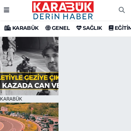
Karabük Nöbetçi Eczaneler
KARABÜK
GENEL
SAĞLIK
EĞİTİ
Karabük Hava Durumu
Karabük Trafik Yoğunluk Haritası
Süper Lig Puan Durumu ve Fikstür
Tüm Manşetler
Son Dakika Haberleri
KARABÜK
Haber Arşivi