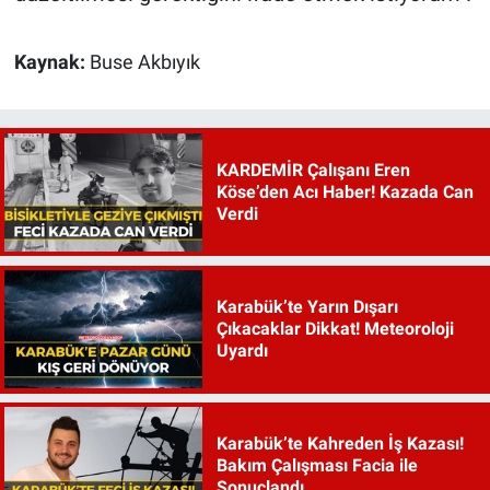
Kaynak:
Buse Akbıyık
KARDEMİR Çalışanı Eren
Köse’den Acı Haber! Kazada Can
Verdi
Karabük’te Yarın Dışarı
Çıkacaklar Dikkat! Meteoroloji
Uyardı
Karabük’te Kahreden İş Kazası!
Bakım Çalışması Facia ile
Sonuçlandı