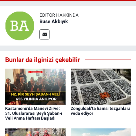
EDITÖR HAKKINDA
Buse Akbıyık
Bunlar da ilginizi çekebilir
Kastamonu’da Manevi Zirve:
Zonguldak’ta hamsi tezgahlara
31. Uluslararası Şeyh Şaban-ı
veda ediyor
Veli Anma Haftası Başladı