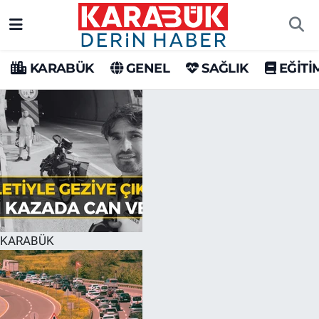
Karabük Nöbetçi Eczaneler
KARABÜK
GENEL
SAĞLIK
EĞİTİ
Karabük Hava Durumu
Karabük Trafik Yoğunluk Haritası
Süper Lig Puan Durumu ve Fikstür
Tüm Manşetler
Son Dakika Haberleri
KARABÜK
Haber Arşivi