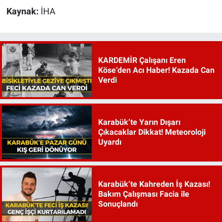
Kaynak:
İHA
KARDEMİR Çalışanı Eren
Köse’den Acı Haber! Kazada Can
Verdi
Karabük’te Yarın Dışarı
Çıkacaklar Dikkat! Meteoroloji
Uyardı
Karabük’te Kahreden İş Kazası!
Bakım Çalışması Facia ile
Sonuçlandı