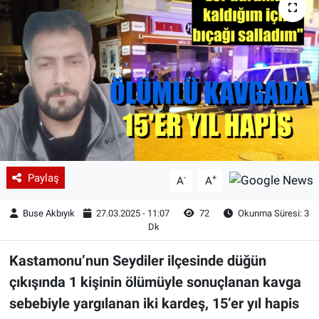
Paylaş
-
+
A
A
Buse Akbıyık
27.03.2025 - 11:07
72
Okunma Süresi: 3
Dk
Kastamonu’nun Seydiler ilçesinde düğün
çıkışında 1 kişinin ölümüyle sonuçlanan kavga
sebebiyle yargılanan iki kardeş, 15’er yıl hapis