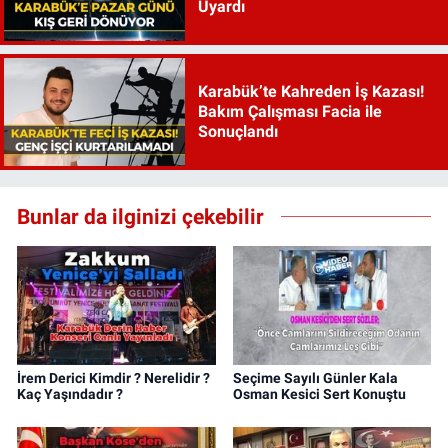
Uyardı
Karabük’te Kahreden İş Kazası!
Bakım Çalışması Facia ile
Sonuçlandı
Bunlar da ilginizi çekebilir
İrem Derici Kimdir ? Nerelidir ?
Seçime Sayılı Günler Kala
Kaç Yaşındadır ?
Osman Kesici Sert Konuştu