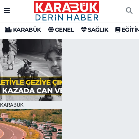
Karabük Nöbetçi Eczaneler
KARABÜK
GENEL
SAĞLIK
EĞİTİ
Karabük Hava Durumu
Karabük Trafik Yoğunluk Haritası
Süper Lig Puan Durumu ve Fikstür
Tüm Manşetler
Son Dakika Haberleri
KARABÜK
Haber Arşivi