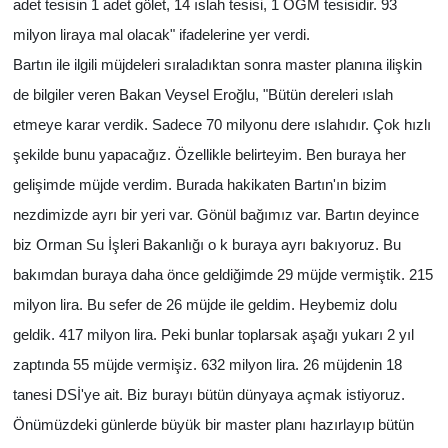
adet tesisin 1 adet gölet, 14 ıslah tesisi, 1 OGM tesisidir. 93
milyon liraya mal olacak" ifadelerine yer verdi.
Bartın ile ilgili müjdeleri sıraladıktan sonra master planına ilişkin
de bilgiler veren Bakan Veysel Eroğlu, "Bütün dereleri ıslah
etmeye karar verdik. Sadece 70 milyonu dere ıslahıdır. Çok hızlı
şekilde bunu yapacağız. Özellikle belirteyim. Ben buraya her
gelişimde müjde verdim. Burada hakikaten Bartın'ın bizim
nezdimizde ayrı bir yeri var. Gönül bağımız var. Bartın deyince
biz Orman Su İşleri Bakanlığı o k buraya ayrı bakıyoruz. Bu
bakımdan buraya daha önce geldiğimde 29 müjde vermiştik. 215
milyon lira. Bu sefer de 26 müjde ile geldim. Heybemiz dolu
geldik. 417 milyon lira. Peki bunlar toplarsak aşağı yukarı 2 yıl
zaptında 55 müjde vermişiz. 632 milyon lira. 26 müjdenin 18
tanesi DSİ'ye ait. Biz burayı bütün dünyaya açmak istiyoruz.
Önümüzdeki günlerde büyük bir master planı hazırlayıp bütün