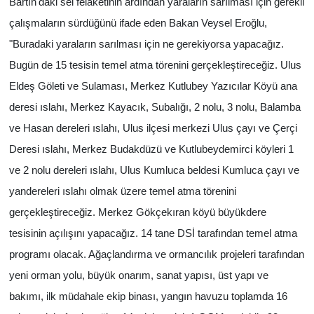
Bartın'daki sel felaketinin ardından yaraların sarılması için gerekli
çalışmaların sürdüğünü ifade eden Bakan Veysel Eroğlu,
"Buradaki yaraların sarılması için ne gerekiyorsa yapacağız.
Bugün de 15 tesisin temel atma törenini gerçekleştireceğiz. Ulus
Eldeş Göleti ve Sulaması, Merkez Kutlubey Yazıcılar Köyü ana
deresi ıslahı, Merkez Kayacık, Subalığı, 2 nolu, 3 nolu, Balamba
ve Hasan dereleri ıslahı, Ulus ilçesi merkezi Ulus çayı ve Çerçi
Deresi ıslahı, Merkez Budakdüzü ve Kutlubeydemirci köyleri 1
ve 2 nolu dereleri ıslahı, Ulus Kumluca beldesi Kumluca çayı ve
yandereleri ıslahı olmak üzere temel atma törenini
gerçekleştireceğiz. Merkez Gökçekıran köyü büyükdere
tesisinin açılışını yapacağız. 14 tane DSİ tarafından temel atma
programı olacak. Ağaçlandırma ve ormancılık projeleri tarafından
yeni orman yolu, büyük onarım, sanat yapısı, üst yapı ve
bakımı, ilk müdahale ekip binası, yangın havuzu toplamda 16