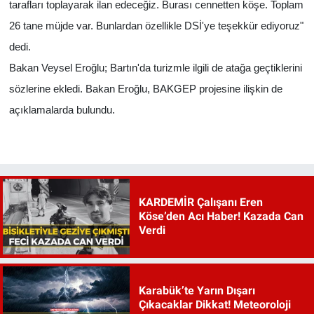
tarafları toplayarak ilan edeceğiz. Burası cennetten köşe. Toplam
26 tane müjde var. Bunlardan özellikle DSİ'ye teşekkür ediyoruz"
dedi.
Bakan Veysel Eroğlu; Bartın'da turizmle ilgili de atağa geçtiklerini
sözlerine ekledi. Bakan Eroğlu, BAKGEP projesine ilişkin de
açıklamalarda bulundu.
KARDEMİR Çalışanı Eren
Köse’den Acı Haber! Kazada Can
Verdi
Karabük’te Yarın Dışarı
Çıkacaklar Dikkat! Meteoroloji