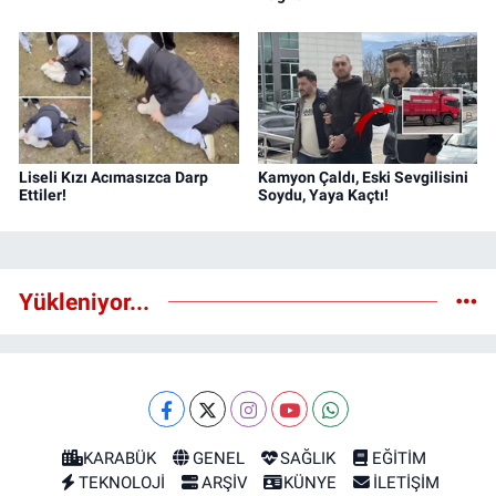
Liseli Kızı Acımasızca Darp
Kamyon Çaldı, Eski Sevgilisini
Ettiler!
Soydu, Yaya Kaçtı!
Yükleniyor...
KARABÜK
GENEL
SAĞLIK
EĞİTİM
TEKNOLOJİ
ARŞİV
KÜNYE
İLETİŞİM