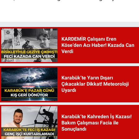
KARDEMİR Çalışanı Eren
Köse’den Acı Haber! Kazada Can
Verdi
Karabük’te Yarın Dışarı
Çıkacaklar Dikkat! Meteoroloji
Uyardı
Karabük’te Kahreden İş Kazası!
Bakım Çalışması Facia ile
Sonuçlandı