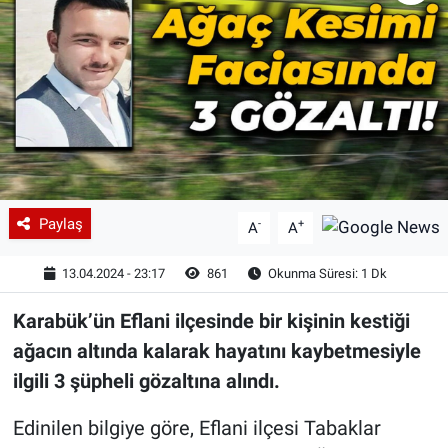
Paylaş
-
+
A
A
13.04.2024 - 23:17
861
Okunma Süresi: 1 Dk
Karabük’ün Eflani ilçesinde bir kişinin kestiği
ağacın altında kalarak hayatını kaybetmesiyle
ilgili 3 şüpheli gözaltına alındı.
Edinilen bilgiye göre, Eflani ilçesi Tabaklar