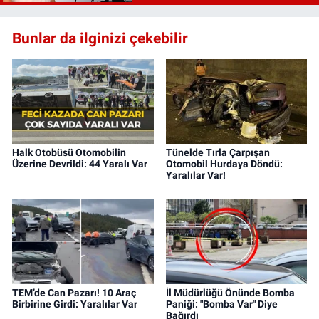
Bunlar da ilginizi çekebilir
Halk Otobüsü Otomobilin
Tünelde Tırla Çarpışan
Üzerine Devrildi: 44 Yaralı Var
Otomobil Hurdaya Döndü:
Yaralılar Var!
TEM’de Can Pazarı! 10 Araç
İl Müdürlüğü Önünde Bomba
Birbirine Girdi: Yaralılar Var
Paniği: "Bomba Var" Diye
Bağırdı