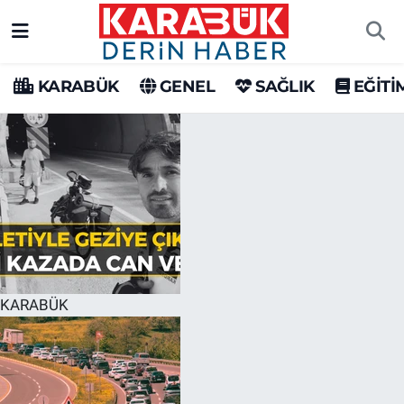
Karabük Nöbetçi Eczaneler
KARABÜK
GENEL
SAĞLIK
EĞİTİ
Karabük Hava Durumu
Karabük Trafik Yoğunluk Haritası
Süper Lig Puan Durumu ve Fikstür
Tüm Manşetler
Son Dakika Haberleri
KARABÜK
Haber Arşivi