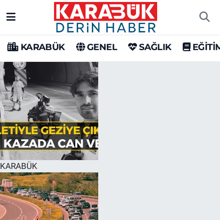
Karabük Nöbetçi Eczaneler
KARABÜK
GENEL
SAĞLIK
EĞİTİ
Karabük Hava Durumu
Karabük Trafik Yoğunluk Haritası
Süper Lig Puan Durumu ve Fikstür
Tüm Manşetler
Son Dakika Haberleri
KARABÜK
Haber Arşivi