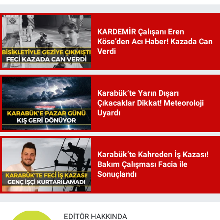
KARDEMİR Çalışanı Eren
Köse’den Acı Haber! Kazada Can
Verdi
Karabük’te Yarın Dışarı
Çıkacaklar Dikkat! Meteoroloji
Uyardı
Karabük’te Kahreden İş Kazası!
Bakım Çalışması Facia ile
Sonuçlandı
EDITÖR HAKKINDA