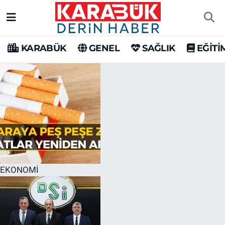
Karabük Nöbetçi Eczaneler
KARABÜK
GENEL
SAĞLIK
EĞİTİ
Karabük Hava Durumu
Karabük Trafik Yoğunluk Haritası
Süper Lig Puan Durumu ve Fikstür
Tüm Manşetler
Son Dakika Haberleri
EKONOMİ
Haber Arşivi