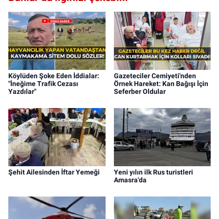
Köylüden Şoke Eden İddialar:
Gazeteciler Cemiyeti'nden
"İneğime Trafik Cezası
Örnek Hareket: Kan Bağışı İçin
Yazdılar"
Seferber Oldular
Şehit Ailesinden İftar Yemeği
Yeni yılın ilk Rus turistleri
Amasra'da