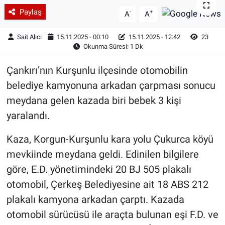
Paylaş
-
+
A
A
Sait Alıcı
15.11.2025 - 00:10
15.11.2025 - 12:42
23
Okunma Süresi: 1 Dk
Çankırı’nın Kurşunlu ilçesinde otomobilin
belediye kamyonuna arkadan çarpması sonucu
meydana gelen kazada biri bebek 3 kişi
yaralandı.
Kaza, Korgun-Kurşunlu kara yolu Çukurca köyü
mevkiinde meydana geldi. Edinilen bilgilere
göre, E.D. yönetimindeki 20 BJ 505 plakalı
otomobil, Çerkeş Belediyesine ait 18 ABS 212
plakalı kamyona arkadan çarptı. Kazada
otomobil sürücüsü ile araçta bulunan eşi F.D. ve