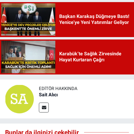
Başkan Karakaş Düğmeye Bastı!
Yenice'ye Yeni Yatırımlar Geliyor
Karabük’te Sağlık Zirvesinde
Hayat Kurtaran Çağrı
EDITÖR HAKKINDA
Sait Alıcı
Bunlar da ilginizi çekebilir