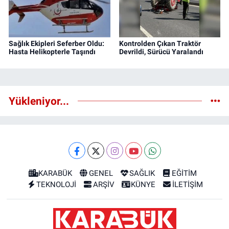
Sağlık Ekipleri Seferber Oldu:
Kontrolden Çıkan Traktör
Hasta Helikopterle Taşındı
Devrildi, Sürücü Yaralandı
Yükleniyor...
KARABÜK
GENEL
SAĞLIK
EĞİTİM
TEKNOLOJİ
ARŞİV
KÜNYE
İLETİŞİM