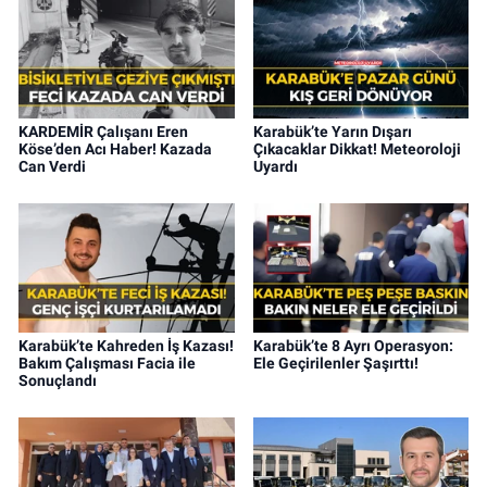
KARDEMİR Çalışanı Eren
Karabük’te Yarın Dışarı
Köse’den Acı Haber! Kazada
Çıkacaklar Dikkat! Meteoroloji
Can Verdi
Uyardı
Karabük’te Kahreden İş Kazası!
Karabük’te 8 Ayrı Operasyon:
Bakım Çalışması Facia ile
Ele Geçirilenler Şaşırttı!
Sonuçlandı