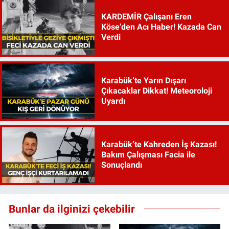
KARDEMİR Çalışanı Eren
Köse’den Acı Haber! Kazada Can
Verdi
Karabük’te Yarın Dışarı
Çıkacaklar Dikkat! Meteoroloji
Uyardı
Karabük’te Kahreden İş Kazası!
Bakım Çalışması Facia ile
Sonuçlandı
Bunlar da ilginizi çekebilir