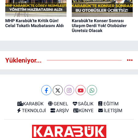
MHP Karabük’te Kritik Gün!
Karabük’te Konser Sonrası
Celal Tokatlı Mazbatasını Aldı
Ulaşım Derdi Yok! Otobüsler
Ücretsiz Olacak
Yükleniyor...
KARABÜK
GENEL
SAĞLIK
EĞİTİM
TEKNOLOJİ
ARŞİV
KÜNYE
İLETİŞİM