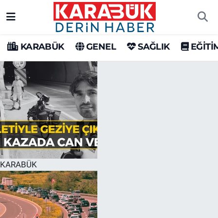
Karabük Nöbetçi Eczaneler
KARABÜK
GENEL
SAĞLIK
EĞİTİ
Karabük Hava Durumu
Karabük Trafik Yoğunluk Haritası
Süper Lig Puan Durumu ve Fikstür
Tüm Manşetler
Son Dakika Haberleri
KARABÜK
Haber Arşivi