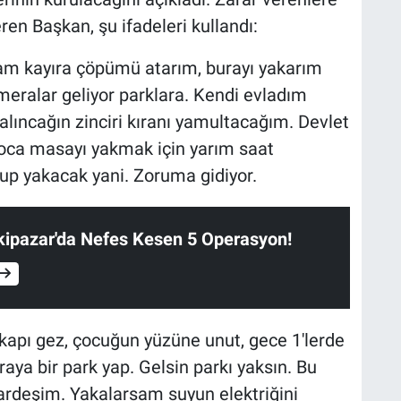
eren Başkan, şu ifadeleri kullandı:
lam kayıra çöpümü atarım, burayı yakarım
eralar geliyor parklara. Kendi evladım
alıncağın zinciri kıranı yamultacağım. Devlet
oca masayı yakmak için yarım saat
up yakacak yani. Zoruma gidiyor.
kipazar'da Nefes Kesen 5 Operasyon!
kapı gez, çocuğun yüzüne unut, gece 1'lerde
aya bir park yap. Gelsin parkı yaksın. Bu
kardeşim. Yakalarsam suyun elektriğini