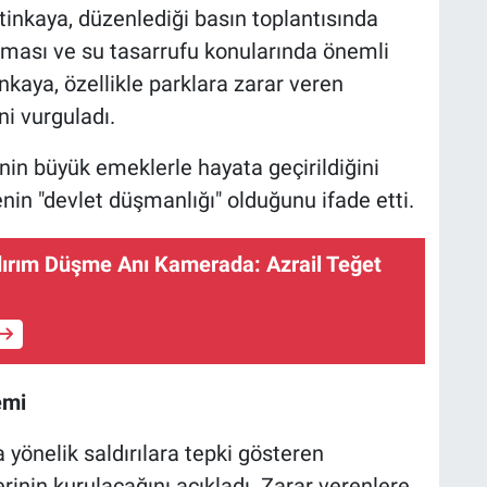
nkaya, düzenlediği basın toplantısında
nması ve su tasarrufu konularında önemli
kaya, özellikle parklara zarar veren
ni vurguladı.
nin büyük emeklerle hayata geçirildiğini
in "devlet düşmanlığı" olduğunu ifade etti.
dırım Düşme Anı Kamerada: Azrail Teğet
emi
 yönelik saldırılara tepki gösteren
inin kurulacağını açıkladı. Zarar verenlere