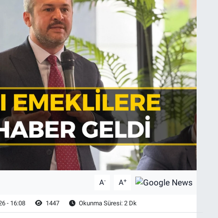
-
+
A
A
6 - 16:08
1447
Okunma Süresi: 2 Dk