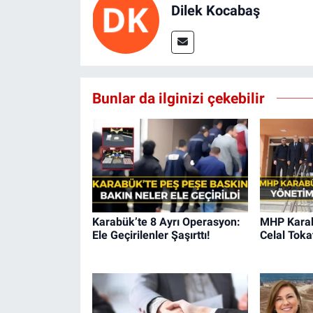
Dilek Kocabaş
Bunlar da ilginizi çekebilir
Karabük’te 8 Ayrı Operasyon:
MHP Karabü
Ele Geçirilenler Şaşırttı!
Celal Toka