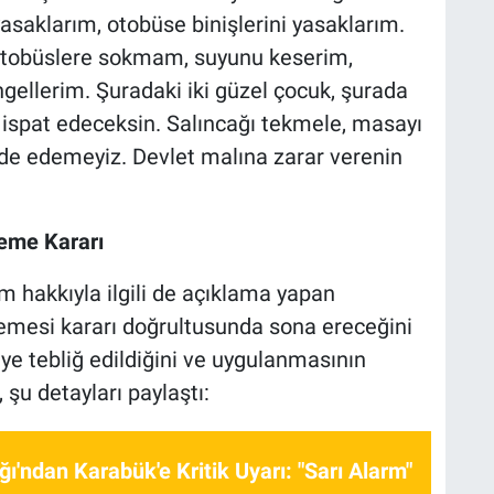
 yasaklarım, otobüse binişlerini yasaklarım.
 otobüslere sokmam, suyunu keserim,
gellerim. Şuradaki iki güzel çocuk, şurada
 ispat edeceksin. Salıncağı tekmele, masayı
de edemeyiz. Devlet malına zarar verenin
eme Kararı
ım hakkıyla ilgili de açıklama yapan
mesi kararı doğrultusunda sona ereceğini
ye tebliğ edildiğini ve uygulanmasının
şu detayları paylaştı:
ığı'ndan Karabük'e Kritik Uyarı: "Sarı Alarm"