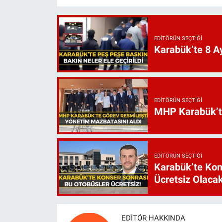
EDITÖRÜN SEÇTIĞI
Karabük’te 8 Ay
EDITÖRÜN SEÇTIĞI
MHP Karabük’te 
EDITÖRÜN SEÇTIĞI
Karabük’te Kon
Ücretsiz Olaca
EDITÖR HAKKINDA