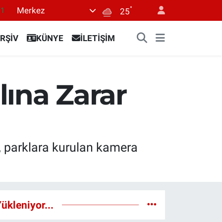
°
Merkez
18
25
32
RŞİV
KÜNYE
İLETİŞİM
38
03
14
lına Zarar
11
, parklara kurulan kamera
ükleniyor...