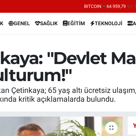
DOLAR
47,7436
%0.
EURO
55,2510
%0.
K
GENEL
SAĞLIK
EĞİTİM
TEKNOLOJİ
A
STERLİN
64,4811
%0.
GRAM ALTIN
6660.55
%0.
BİST100
13.779
%-
kaya: "Devlet Ma
BITCOIN
64.959,79
%1.
lturum!"
n Çetinkaya; 65 yaş altı ücretsiz ulaşım
kında kritik açıklamalarda bulundu.
Y