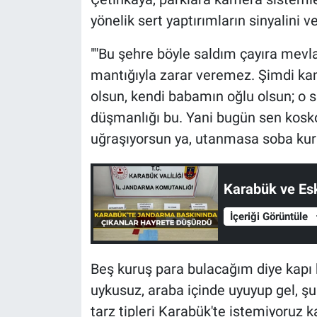
yönelik sert yaptırımların sinyalini v
""Bu şehre böyle saldım çayıra mev
mantığıyla zarar veremez. Şimdi kam
olsun, kendi babamın oğlu olsun; o s
düşmanlığı bu. Yani bugün sen kosk
uğraşıyorsun ya, utanmasa soba kur
Karabük ve Es
İçeriği Görüntüle
Beş kuruş para bulacağım diye kapı 
uykusuz, araba içinde uyuyup gel, şur
tarz tipleri Karabük'te istemiyoruz 