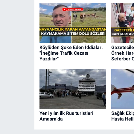
Köylüden Şoke Eden İddialar:
Gazetecile
"İneğime Trafik Cezası
Örnek Hare
Yazdılar"
Seferber O
Yeni yılın ilk Rus turistleri
Sağlık Eki
Amasra'da
Hasta Heli