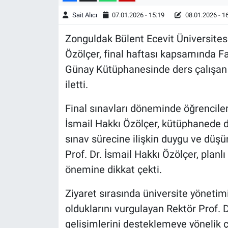
Sait Alıcı
07.01.2026 - 15:19
08.01.2026 - 1
Zonguldak Bülent Ecevit Üniversitesi
Özölçer, final haftası kapsamında 
Günay Kütüphanesinde ders çalışan öğ
iletti.
Final sınavları döneminde öğrenciler
İsmail Hakkı Özölçer, kütüphanede d
sınav sürecine ilişkin duygu ve düşü
Prof. Dr. İsmail Hakkı Özölçer, planl
önemine dikkat çekti.
Ziyaret sırasında üniversite yönetim
olduklarını vurgulayan Rektör Prof. 
gelişimlerini desteklemeye yönelik ça