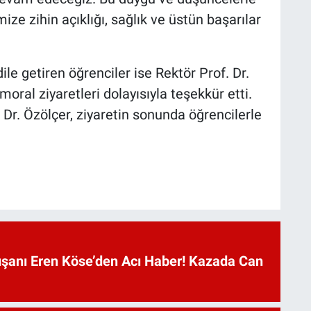
ize zihin açıklığı, sağlık ve üstün başarılar
le getiren öğrenciler ise Rektör Prof. Dr.
oral ziyaretleri dolayısıyla teşekkür etti.
 Dr. Özölçer, ziyaretin sonunda öğrencilerle
anı Eren Köse’den Acı Haber! Kazada Can