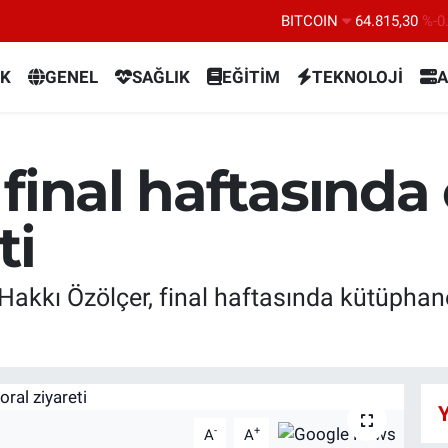
BITCOIN
64.815,30
%-0
DOLAR
47,7436
%0.
K
GENEL
SAĞLIK
EĞİTİM
TEKNOLOJİ
A
EURO
55,2510
%0.
STERLİN
64,4811
%0.
GRAM ALTIN
6660.55
%
final haftasında
BİST100
13.779
%-
ti
Hakkı Özölçer, final haftasında kütüphan
Y
-
+
A
A