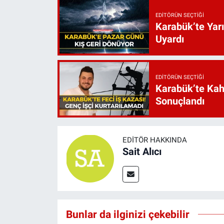
EDITÖRÜN SEÇTIĞI
Karabük’te Yarı
Uyardı
EDITÖRÜN SEÇTIĞI
Karabük’te Kah
Sonuçlandı
EDITÖR HAKKINDA
Sait Alıcı
Bunlar da ilginizi çekebilir