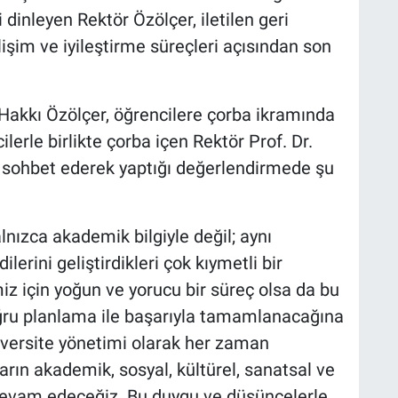
i dinleyen Rektör Özölçer, iletilen geri
elişim ve iyileştirme süreçleri açısından son
 Hakkı Özölçer, öğrencilere çorba ikramında
erle birlikte çorba içen Rektör Prof. Dr.
in sohbet ederek yaptığı değerlendirmede şu
yalnızca akademik bilgiyle değil; aynı
rini geliştirdikleri çok kıymetli bir
miz için yoğun ve yorucu bir süreç olsa da bu
oğru planlama ile başarıyla tamamlanacağına
iversite yönetimi olarak her zaman
rın akademik, sosyal, kültürel, sanatsal ve
 devam edeceğiz. Bu duygu ve düşüncelerle