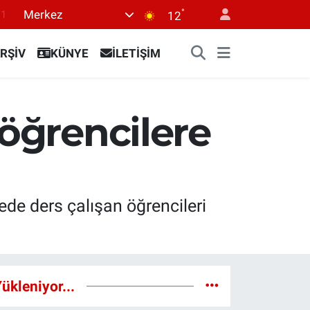
°
.1
Merkez
12
18
RŞİV
KÜNYE
İLETİŞİM
32
38
0
 öğrencilere
14
ede ders çalışan öğrencileri
ükleniyor...