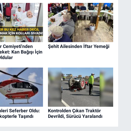
r Cemiyeti'nden
Şehit Ailesinden İftar Yemeği
ket: Kan Bağışı İçin
ldular
pleri Seferber Oldu:
Kontrolden Çıkan Traktör
kopterle Taşındı
Devrildi, Sürücü Yaralandı