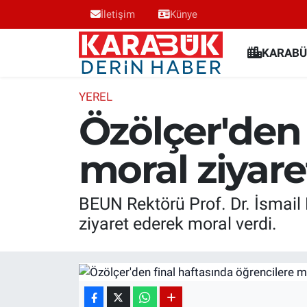
İletişim
Künye
Karabük Nöbetçi Eczaneler
KARABÜ
Karabük Hava Durumu
YEREL
Özölçer'den 
Karabük Trafik Yoğunluk Haritası
moral ziyare
Süper Lig Puan Durumu ve Fikstür
Tüm Manşetler
BEUN Rektörü Prof. Dr. İsmail 
ziyaret ederek moral verdi.
Son Dakika Haberleri
Haber Arşivi