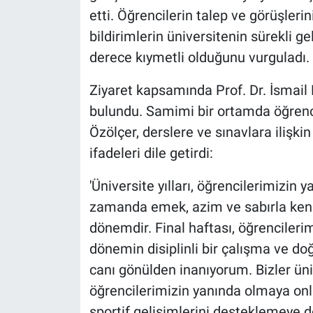
etti. Öğrencilerin talep ve görüşlerin
bildirimlerin üniversitenin sürekli g
derece kıymetli olduğunu vurguladı.
Ziyaret kapsamında Prof. Dr. İsmail
bulundu. Samimi bir ortamda öğrencil
Özölçer, derslere ve sınavlara ilişk
ifadeleri dile getirdi:
'Üniversite yılları, öğrencilerimizin 
zamanda emek, azim ve sabırla kendile
dönemdir. Final haftası, öğrencileri
dönemin disiplinli bir çalışma ve d
canı gönülden inanıyorum. Bizler ün
öğrencilerimizin yanında olmaya onla
sportif gelişimlerini desteklemeye