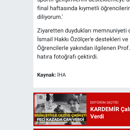
final haftasında kıymetli öğrencilerim
diliyorum.'
Ziyaretten duydukları memnuniyeti di
İsmail Hakkı Özölçer'e destekleri ve m
Öğrencilerle yakından ilgilenen Prof.
hatıra fotoğrafı çektirdi.
Kaynak:
İHA
EDITÖRÜN SEÇTIĞI
KARDEMİR Çalış
Verdi