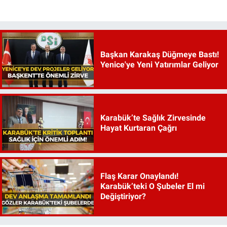
Başkan Karakaş Düğmeye Bastı!
Yenice'ye Yeni Yatırımlar Geliyor
Karabük’te Sağlık Zirvesinde
Hayat Kurtaran Çağrı
Flaş Karar Onaylandı!
Karabük’teki O Şubeler El mi
Değiştiriyor?