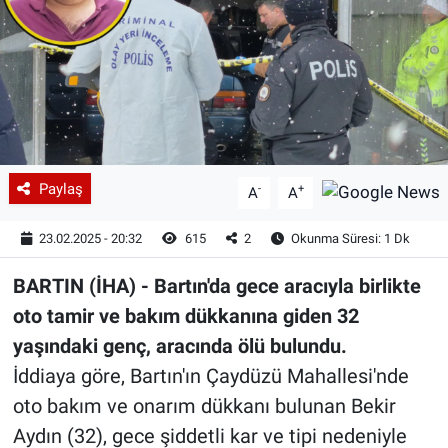
Paylaş
-
+
A
A
23.02.2025 - 20:32
615
2
Okunma Süresi: 1 Dk
BARTIN (İHA) - Bartın'da gece aracıyla birlikte
oto tamir ve bakım dükkanına giden 32
yaşındaki genç, aracında ölü bulundu.
İddiaya göre, Bartın'ın Çaydüzü Mahallesi'nde
oto bakım ve onarım dükkanı bulunan Bekir
Aydın (32), gece şiddetli kar ve tipi nedeniyle