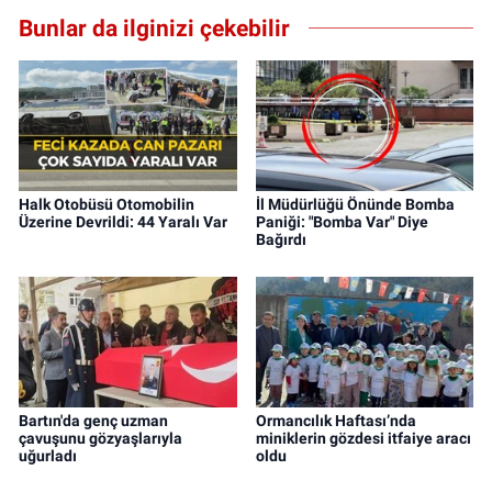
Bunlar da ilginizi çekebilir
Halk Otobüsü Otomobilin
İl Müdürlüğü Önünde Bomba
Üzerine Devrildi: 44 Yaralı Var
Paniği: "Bomba Var" Diye
Bağırdı
Bartın'da genç uzman
Ormancılık Haftası’nda
çavuşunu gözyaşlarıyla
miniklerin gözdesi itfaiye aracı
uğurladı
oldu