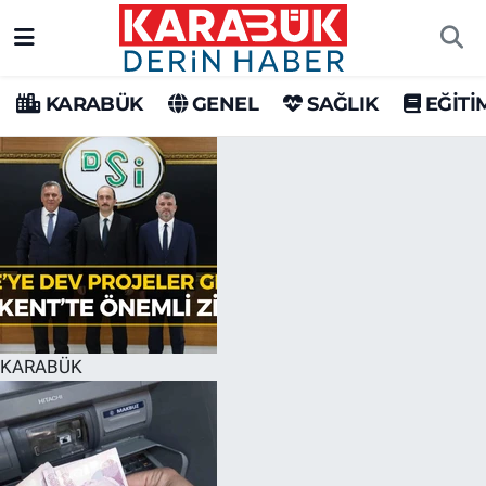
Karabük Nöbetçi Eczaneler
KARABÜK
GENEL
SAĞLIK
EĞİTİ
Karabük Hava Durumu
Karabük Trafik Yoğunluk Haritası
Süper Lig Puan Durumu ve Fikstür
Tüm Manşetler
Son Dakika Haberleri
KARABÜK
Haber Arşivi