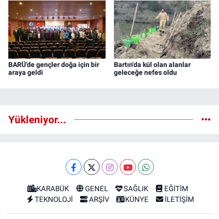
BARÜ’de gençler doğa için bir
Bartın'da kül olan alanlar
araya geldi
geleceğe nefes oldu
Yükleniyor...
KARABÜK
GENEL
SAĞLIK
EĞİTİM
TEKNOLOJİ
ARŞİV
KÜNYE
İLETİŞİM