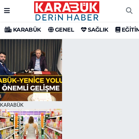
Karabük Nöbetçi Eczaneler
KARABÜK
GENEL
SAĞLIK
EĞİTİ
Karabük Hava Durumu
Karabük Trafik Yoğunluk Haritası
Süper Lig Puan Durumu ve Fikstür
Tüm Manşetler
Son Dakika Haberleri
KARABÜK
Haber Arşivi