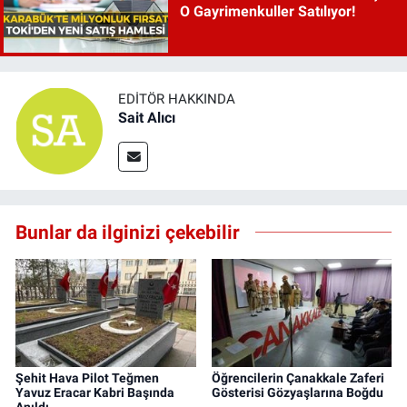
O Gayrimenkuller Satılıyor!
EDITÖR HAKKINDA
Sait Alıcı
Bunlar da ilginizi çekebilir
Şehit Hava Pilot Teğmen
Öğrencilerin Çanakkale Zaferi
Yavuz Eracar Kabri Başında
Gösterisi Gözyaşlarına Boğdu