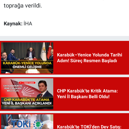
toprağa verildi.
Kaynak:
İHA
Karabük–Yenice Yolunda Tarihi
Adım! Süreç Resmen Başladı
CHP Karabük'te Kritik Atama:
Yeni İl Başkanı Belli Oldu!
Karabük'te TOKİ'den Dev Satış: