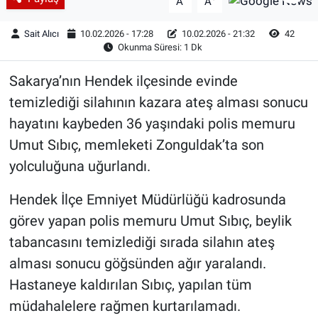
A
A
Sait Alıcı
10.02.2026 - 17:28
10.02.2026 - 21:32
42
Okunma Süresi: 1 Dk
Sakarya’nın Hendek ilçesinde evinde
temizlediği silahının kazara ateş alması sonucu
hayatını kaybeden 36 yaşındaki polis memuru
Umut Sıbıç, memleketi Zonguldak’ta son
yolculuğuna uğurlandı.
Hendek İlçe Emniyet Müdürlüğü kadrosunda
görev yapan polis memuru Umut Sıbıç, beylik
tabancasını temizlediği sırada silahın ateş
alması sonucu göğsünden ağır yaralandı.
Hastaneye kaldırılan Sıbıç, yapılan tüm
müdahalelere rağmen kurtarılamadı.