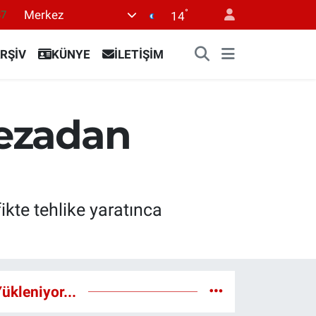
°
Merkez
87
14
18
RŞİV
KÜNYE
İLETİŞİM
32
38
03
Cezadan
14
ikte tehlike yaratınca
ükleniyor...