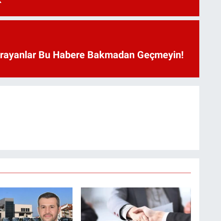
Arayanlar Bu Habere Bakmadan Geçmeyin!