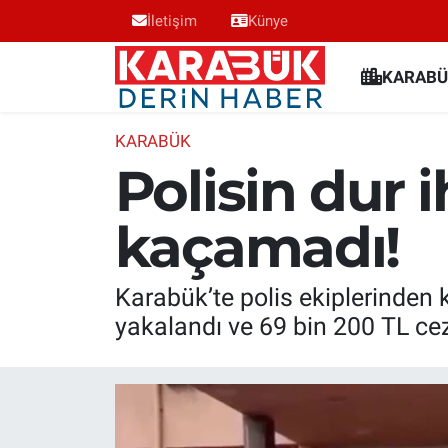
İletişim
Künye
Karabük Nöbetçi Eczaneler
KARABÜ
Karabük Hava Durumu
KARABÜK
Polisin dur 
Karabük Trafik Yoğunluk Haritası
kaçamadı!
Süper Lig Puan Durumu ve Fikstür
Tüm Manşetler
Karabük’te polis ekiplerinden 
yakalandı ve 69 bin 200 TL cez
Son Dakika Haberleri
Haber Arşivi