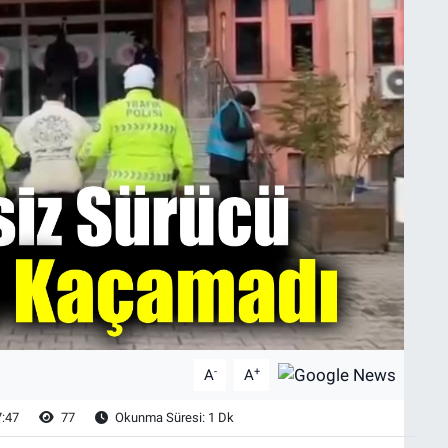
-
+
A
A
7:47
77
Okunma Süresi: 1 Dk