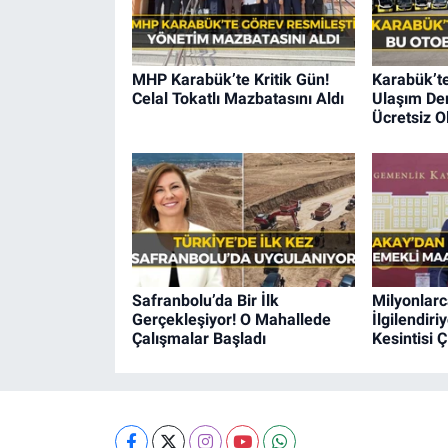
MHP Karabük’te Kritik Gün!
Karabük’t
Celal Tokatlı Mazbatasını Aldı
Ulaşım Der
Ücretsiz O
Safranbolu’da Bir İlk
Milyonlarc
Gerçekleşiyor! O Mahallede
İlgilendir
Çalışmalar Başladı
Kesintisi Ç