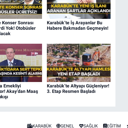
e Konser Sonrası
Karabük’te İş Arayanlar Bu
di Yok! Otobüsler
Habere Bakmadan Geçmeyin!
lacak
a Emekliyi
Karabük’te Altyapı Güçleniyor!
iyor! Akay’dan Maaş
3. Etap Resmen Başladı
ıkışı
KARABÜK
GENEL
SAĞLIK
EĞİTİM