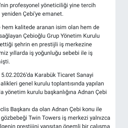
n profesyonel yöneticiliği yine tercih
i yeniden Çebi'ye emanet.
 ile hem kalitede aranan isim olan hem de
ı sağlayan Çebioğlu Grup Yönetim Kurulu
ttiği şehrin en prestijli iş merkezine
iz yıllarda iş yoğunluğu sebebi ile iş
işti.
 5.02.2026’da Karabük Ticaret Sanayi
ikleri genel kurulu toplantısında yapılan
a yönetim kurulu başkanlığına Adnan Çebi
lis Başkanı da olan Adnan Çebi konu ile
in gözbebeği Twin Towers iş merkezi yalnızca
lgenin prestijini yansıtan önemli bir çalışma