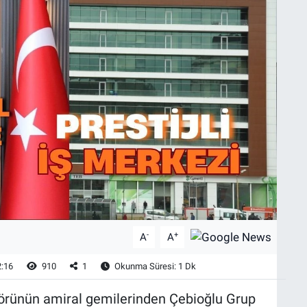
-
+
A
A
2:16
910
1
Okunma Süresi: 1 Dk
ktörünün amiral gemilerinden Çebioğlu Grup