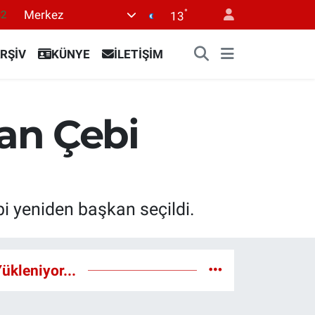
°
Merkez
32
13
08
RŞİV
KÜNYE
İLETİŞİM
02
16
44
an Çebi
1
i yeniden başkan seçildi.
ükleniyor...