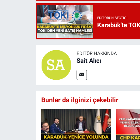
EDITÖRÜN SEÇTIĞI
Karabük'te TOKİ
EDITÖR HAKKINDA
Sait Alıcı
Bunlar da ilginizi çekebilir