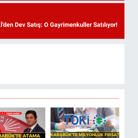
'den Dev Satış: O Gayrimenkuller Satılıyor!