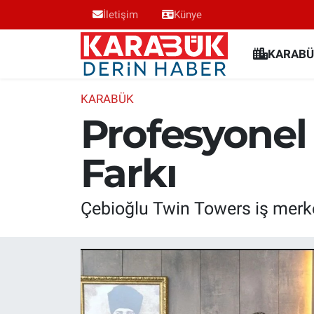
İletişim
Künye
Karabük Nöbetçi Eczaneler
KARABÜ
Karabük Hava Durumu
KARABÜK
Profesyonel
Karabük Trafik Yoğunluk Haritası
Farkı
Süper Lig Puan Durumu ve Fikstür
Tüm Manşetler
Çebioğlu Twin Towers iş merke
Son Dakika Haberleri
Haber Arşivi