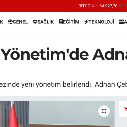
BITCOIN
64.927,78
%1.
DOLAR
47,5894
%0.
K
GENEL
SAĞLIK
EĞİTİM
TEKNOLOJİ
A
EURO
55,0398
%-0.
STERLİN
64,1581
%0.
GRAM ALTIN
6508.83
%4.
 Yönetim'de Adn
BİST100
13.703
%1
zinde yeni yönetim belirlendi. Adnan Çeb
Y