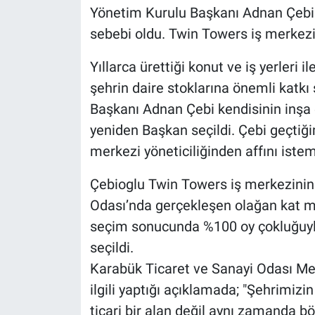
Yönetim Kurulu Başkanı Adnan Çebi'ni
sebebi oldu. Twin Towers iş merkez
Yıllarca ürettiği konut ve iş yerleri
şehrin daire stoklarına önemli katk
Başkanı Adnan Çebi kendisinin inşa e
yeniden Başkan seçildi. Çebi geçtiğim
merkezi yöneticiliğinden affını istem
Çebioglu Twin Towers iş merkezinin
Odası’nda gerçekleşen olağan kat mal
seçim sonucunda %100 oy çokluğuyl
seçildi.
Karabük Ticaret ve Sanayi Odası Mec
ilgili yaptığı açıklamada; "Şehrimiz
ticari bir alan değil aynı zamanda bö