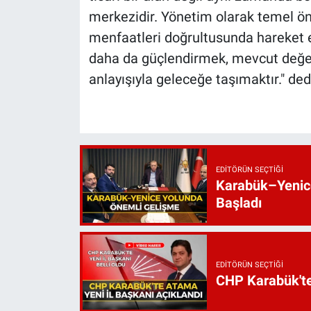
merkezidir. Yönetim olarak temel önce
menfaatleri doğrultusunda hareket e
daha da güçlendirmek, mevcut değeri
anlayışıyla geleceğe taşımaktır." ded
EDITÖRÜN SEÇTIĞI
Karabük–Yenice
Başladı
EDITÖRÜN SEÇTIĞI
CHP Karabük'te 