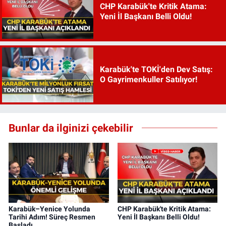
CHP Karabük'te Kritik Atama:
Yeni İl Başkanı Belli Oldu!
Karabük'te TOKİ'den Dev Satış:
O Gayrimenkuller Satılıyor!
Bunlar da ilginizi çekebilir
Karabük–Yenice Yolunda
CHP Karabük'te Kritik Atama:
Tarihi Adım! Süreç Resmen
Yeni İl Başkanı Belli Oldu!
Başladı