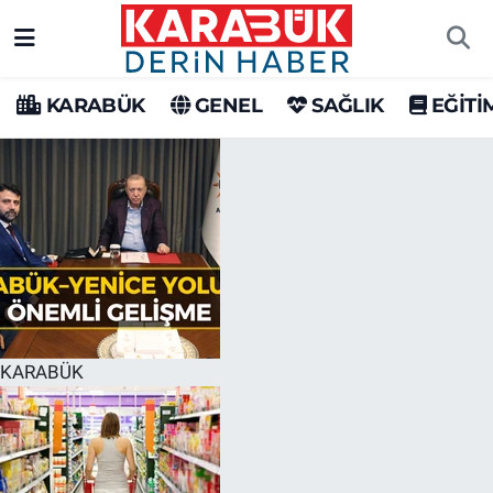
Karabük Nöbetçi Eczaneler
KARABÜK
GENEL
SAĞLIK
EĞİTİ
Karabük Hava Durumu
Karabük Trafik Yoğunluk Haritası
Süper Lig Puan Durumu ve Fikstür
Tüm Manşetler
Son Dakika Haberleri
KARABÜK
Haber Arşivi