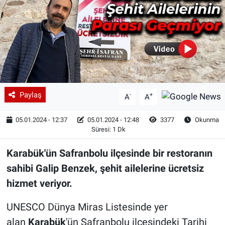
Paylaş
-
+
A
A
05.01.2024 - 12:37
05.01.2024 - 12:48
3377
Okunma
Süresi: 1 Dk
Karabük'ün Safranbolu ilçesinde bir restoranın
sahibi Galip Benzek, şehit ailelerine ücretsiz
hizmet veriyor.
UNESCO Dünya Miras Listesinde yer
alan
Karabük
'ün Safranbolu ilçesindeki Tarihi