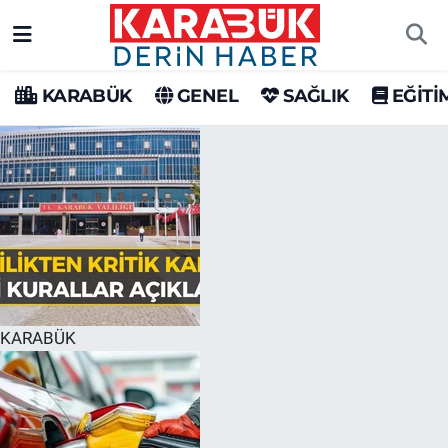
Karabük Nöbetçi Eczaneler
KARABÜK
GENEL
SAĞLIK
EĞİTİ
Karabük Hava Durumu
Karabük Trafik Yoğunluk Haritası
Süper Lig Puan Durumu ve Fikstür
Tüm Manşetler
Son Dakika Haberleri
KARABÜK
Haber Arşivi