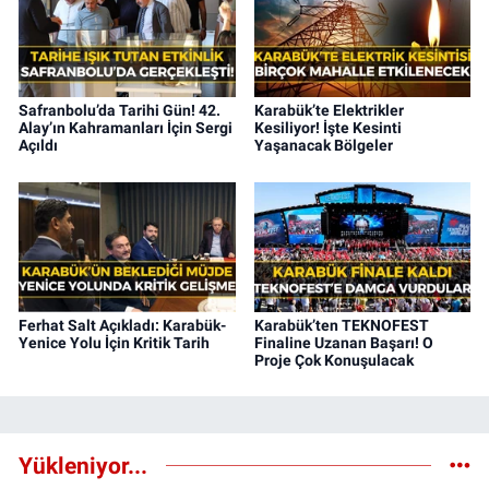
Safranbolu’da Tarihi Gün! 42.
Karabük’te Elektrikler
Alay’ın Kahramanları İçin Sergi
Kesiliyor! İşte Kesinti
Açıldı
Yaşanacak Bölgeler
Ferhat Salt Açıkladı: Karabük-
Karabük’ten TEKNOFEST
Yenice Yolu İçin Kritik Tarih
Finaline Uzanan Başarı! O
Proje Çok Konuşulacak
Yükleniyor...