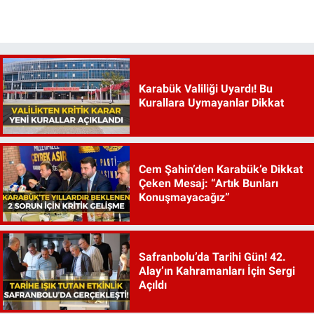
Karabük Valiliği Uyardı! Bu
Kurallara Uymayanlar Dikkat
Cem Şahin’den Karabük’e Dikkat
Çeken Mesaj: “Artık Bunları
Konuşmayacağız”
Safranbolu’da Tarihi Gün! 42.
Alay’ın Kahramanları İçin Sergi
Açıldı