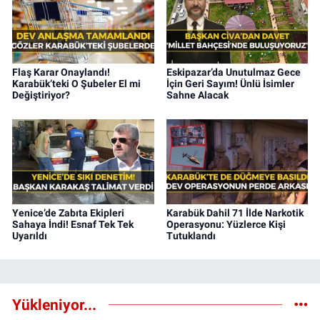
Flaş Karar Onaylandı!
Eskipazar’da Unutulmaz Gece
Karabük’teki O Şubeler El mi
İçin Geri Sayım! Ünlü İsimler
Değiştiriyor?
Sahne Alacak
Yenice’de Zabıta Ekipleri
Karabük Dahil 71 İlde Narkotik
Sahaya İndi! Esnaf Tek Tek
Operasyonu: Yüzlerce Kişi
Uyarıldı
Tutuklandı
Yükleniyor...