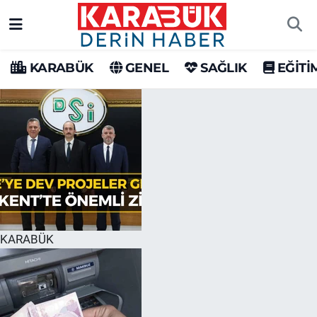
Karabük Nöbetçi Eczaneler
KARABÜK
GENEL
SAĞLIK
EĞİTİ
Karabük Hava Durumu
Karabük Trafik Yoğunluk Haritası
Süper Lig Puan Durumu ve Fikstür
Tüm Manşetler
Son Dakika Haberleri
KARABÜK
Haber Arşivi