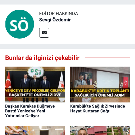
EDITÖR HAKKINDA
Sevgi Özdemir
Bunlar da ilginizi çekebilir
Başkan Karakaş Düğmeye
Karabük’te Sağlık Zirvesinde
Bastı! Yenice'ye Yeni
Hayat Kurtaran Çağrı
Yatırımlar Geliyor