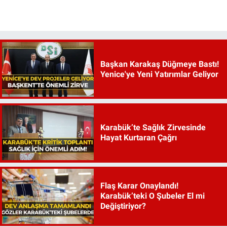
Başkan Karakaş Düğmeye Bastı!
Yenice'ye Yeni Yatırımlar Geliyor
Karabük’te Sağlık Zirvesinde
Hayat Kurtaran Çağrı
Flaş Karar Onaylandı!
Karabük’teki O Şubeler El mi
Değiştiriyor?