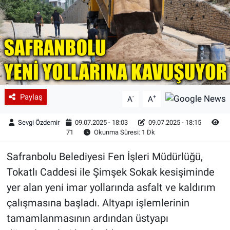
Paylaş
-
+
A
A
Sevgi Özdemir
09.07.2025 - 18:03
09.07.2025 - 18:15
71
Okunma Süresi: 1 Dk
Safranbolu Belediyesi Fen İşleri Müdürlüğü,
Tokatlı Caddesi ile Şimşek Sokak kesişiminde
yer alan yeni imar yollarında asfalt ve kaldırım
çalışmasına başladı. Altyapı işlemlerinin
tamamlanmasının ardından üstyapı