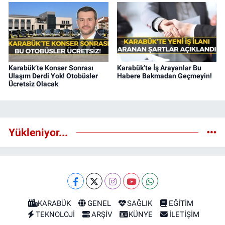
Karabük’te Konser Sonrası
Karabük’te İş Arayanlar Bu
Ulaşım Derdi Yok! Otobüsler
Habere Bakmadan Geçmeyin!
Ücretsiz Olacak
Yükleniyor...
KARABÜK
GENEL
SAĞLIK
EĞİTİM
TEKNOLOJİ
ARŞİV
KÜNYE
İLETİŞİM