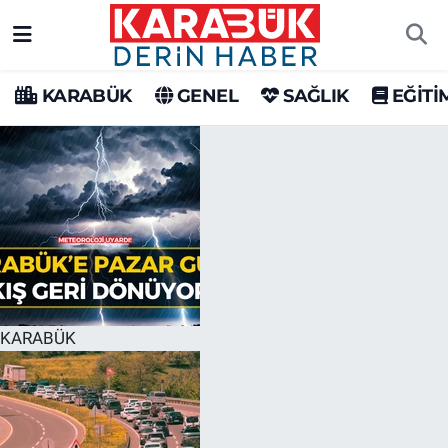
Karabük Nöbetçi Eczaneler
KARABÜK
GENEL
SAĞLIK
EĞİTİ
Karabük Hava Durumu
Karabük Trafik Yoğunluk Haritası
Süper Lig Puan Durumu ve Fikstür
Tüm Manşetler
Son Dakika Haberleri
KARABÜK
Haber Arşivi