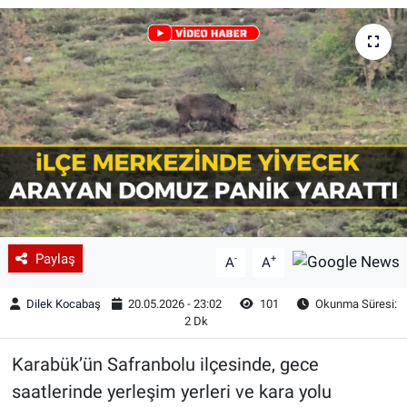
Paylaş
-
+
A
A
Dilek Kocabaş
20.05.2026 - 23:02
101
Okunma Süresi:
2 Dk
Karabük’ün Safranbolu ilçesinde, gece
saatlerinde yerleşim yerleri ve kara yolu