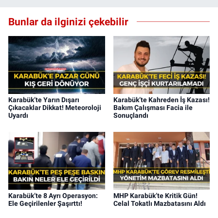
Bunlar da ilginizi çekebilir
Karabük’te Yarın Dışarı
Karabük’te Kahreden İş Kazası!
Çıkacaklar Dikkat! Meteoroloji
Bakım Çalışması Facia ile
Uyardı
Sonuçlandı
Karabük’te 8 Ayrı Operasyon:
MHP Karabük’te Kritik Gün!
Ele Geçirilenler Şaşırttı!
Celal Tokatlı Mazbatasını Aldı