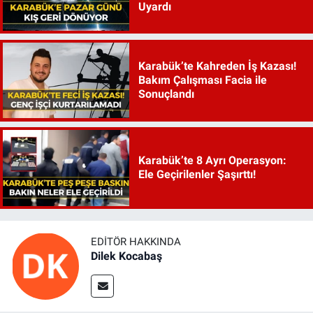
Uyardı
Karabük’te Kahreden İş Kazası!
Bakım Çalışması Facia ile
Sonuçlandı
Karabük’te 8 Ayrı Operasyon:
Ele Geçirilenler Şaşırttı!
EDITÖR HAKKINDA
Dilek Kocabaş