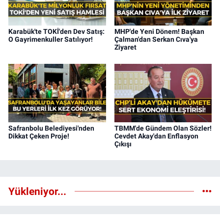
Karabük'te TOKİ'den Dev Satış:
MHP'de Yeni Dönem! Başkan
O Gayrimenkuller Satılıyor!
Çalman'dan Serkan Cıva'ya
Ziyaret
Safranbolu Belediyesi'nden
TBMM'de Gündem Olan Sözler!
Dikkat Çeken Proje!
Cevdet Akay'dan Enflasyon
Çıkışı
Yükleniyor...