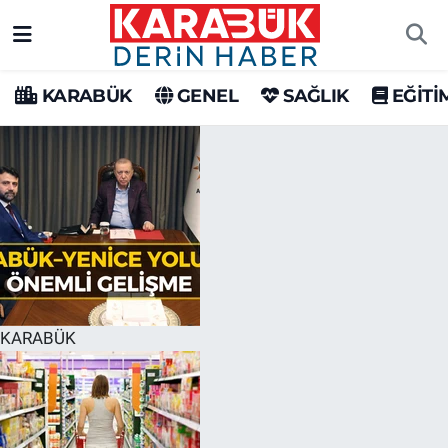
Karabük Nöbetçi Eczaneler
KARABÜK
GENEL
SAĞLIK
EĞİTİ
Karabük Hava Durumu
Karabük Trafik Yoğunluk Haritası
Süper Lig Puan Durumu ve Fikstür
Tüm Manşetler
Son Dakika Haberleri
KARABÜK
Haber Arşivi