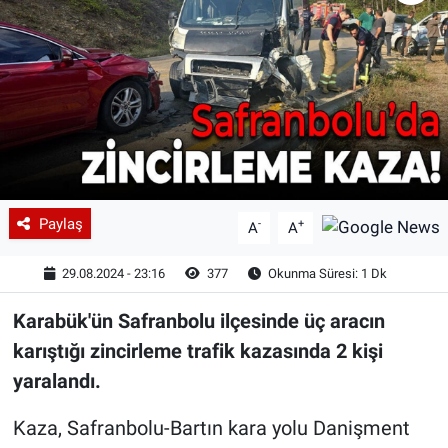
Paylaş
-
+
A
A
29.08.2024 - 23:16
377
Okunma Süresi: 1 Dk
Karabük'ün Safranbolu ilçesinde üç aracın
karıştığı zincirleme trafik kazasında 2 kişi
yaralandı.
Kaza, Safranbolu-Bartın kara yolu Danişment