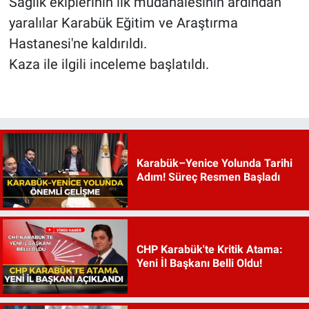
Sağlık ekiplerinin ilk müdahalesinin ardından
yaralılar Karabük Eğitim ve Araştırma
Hastanesi'ne kaldırıldı.
Kaza ile ilgili inceleme başlatıldı.
Karabük–Yenice Yolunda Tarihi
Adım! Süreç Resmen Başladı
CHP Karabük'te Kritik Atama:
Yeni İl Başkanı Belli Oldu!