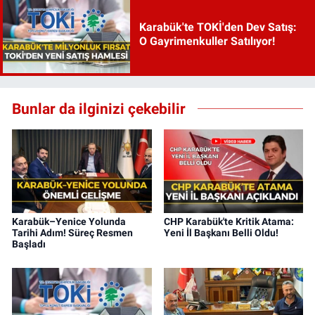
Karabük'te TOKİ'den Dev Satış:
O Gayrimenkuller Satılıyor!
Bunlar da ilginizi çekebilir
Karabük–Yenice Yolunda
CHP Karabük'te Kritik Atama:
Tarihi Adım! Süreç Resmen
Yeni İl Başkanı Belli Oldu!
Başladı