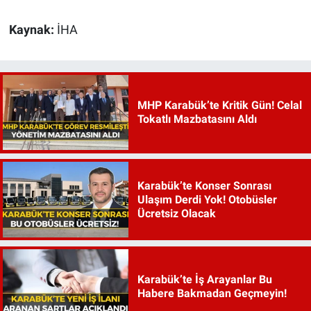
Kaynak:
İHA
MHP Karabük’te Kritik Gün! Celal
Tokatlı Mazbatasını Aldı
Karabük’te Konser Sonrası
Ulaşım Derdi Yok! Otobüsler
Ücretsiz Olacak
Karabük’te İş Arayanlar Bu
Habere Bakmadan Geçmeyin!