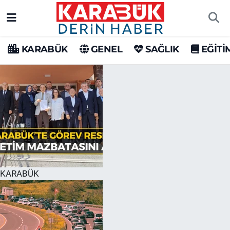
Karabük Nöbetçi Eczaneler
KARABÜK
GENEL
SAĞLIK
EĞİTİ
Karabük Hava Durumu
Karabük Trafik Yoğunluk Haritası
Süper Lig Puan Durumu ve Fikstür
Tüm Manşetler
Son Dakika Haberleri
KARABÜK
Haber Arşivi