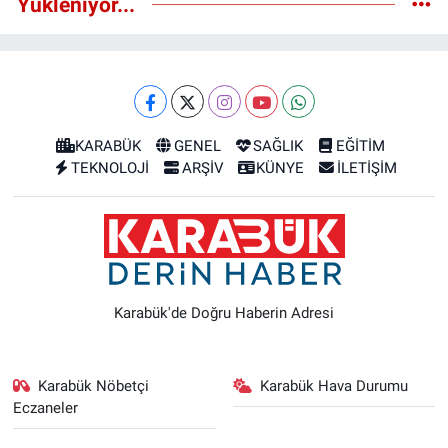
Yükleniyor...
KARABÜK
GENEL
SAĞLIK
EĞİTİM
TEKNOLOJİ
ARŞİV
KÜNYE
İLETİŞİM
Karabük'de Doğru Haberin Adresi
Karabük Nöbetçi
Karabük Hava Durumu
Eczaneler