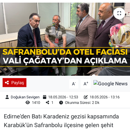
Paylaş
-
+
A
A
Doğukan Sevigen
18.05.2026 - 12:53
18.05.2026 - 13:16
1410
1
Okunma Süresi: 2 Dk
Edirne'den Batı Karadeniz gezisi kapsamında
Karabük’ün Safranbolu ilçesine gelen şehit