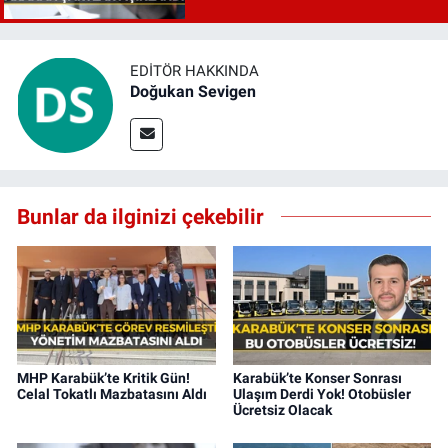
EDITÖR HAKKINDA
Doğukan Sevigen
Bunlar da ilginizi çekebilir
MHP Karabük’te Kritik Gün!
Karabük’te Konser Sonrası
Celal Tokatlı Mazbatasını Aldı
Ulaşım Derdi Yok! Otobüsler
Ücretsiz Olacak