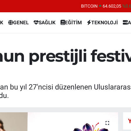
BITCOIN
64.602,05
%0.
DOLAR
47,6006
%0.
K
GENEL
SAĞLIK
EĞİTİM
TEKNOLOJİ
A
EURO
55,0250
%0.
STERLİN
64,2398
%0
GRAM ALTIN
6513.94
%0.
n prestijli festiv
BİST100
13.768
%4
an bu yıl 27'ncisi düzenlenen Uluslararas
ldu.
Y