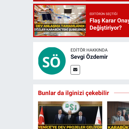
EDITÖRÜN SEÇTIĞI
Flaş Karar Onay
Değiştiriyor?
EDITÖR HAKKINDA
Sevgi Özdemir
Bunlar da ilginizi çekebilir