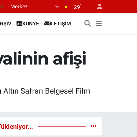
°
Merkez
69
29
06
RŞİV
KÜNYE
İLETİŞİM
02
.2
32
alinin afişi
8
ı Altın Safran Belgesel Film
ükleniyor...