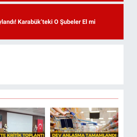
landı! Karabük’teki O Şubeler El mi