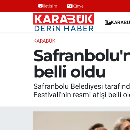
İletişim
Künye
Karabük Nöbetçi Eczaneler
KARABÜ
Karabük Hava Durumu
KARABÜK
Safranbolu'nu
Karabük Trafik Yoğunluk Haritası
belli oldu
Süper Lig Puan Durumu ve Fikstür
Tüm Manşetler
Safranbolu Belediyesi tarafınd
Festivali'nin resmi afişi belli o
Son Dakika Haberleri
Haber Arşivi