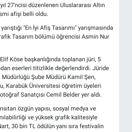
yıl 27'ncisi düzenlenen Uluslararası Altın
mi afişi belli oldu.
 yarıştığı "En İyi Afiş Tasarımı" yarışmasında
 Grafik Tasarım bölümü öğrencisi Asmin Nur
lif Köse başkanlığında toplanan jüri, 5
an eserleri titizlikle değerlendirdi. Jüride
izm Müdürlüğü Şube Müdürü Kamil Şen,
 Karabük Üniversitesi öğretim üyeleri
toğraf Sanatçısı Cemil Belder yer aldı.
yansıtan özgün yapısı, sosyal medya ve
ılabilirliği ve yüksek grafik kalitesiyle
Nart, 30 bin TL ödülün yanı sıra festivalin