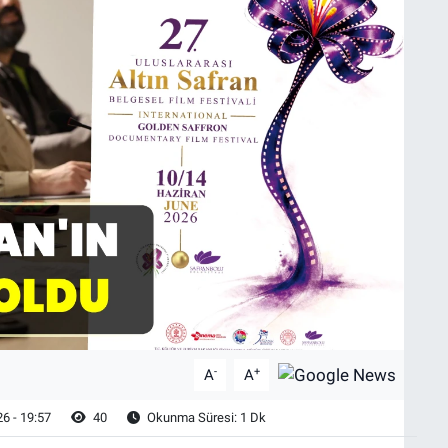
-
+
A
A
6 - 19:57
40
Okunma Süresi: 1 Dk