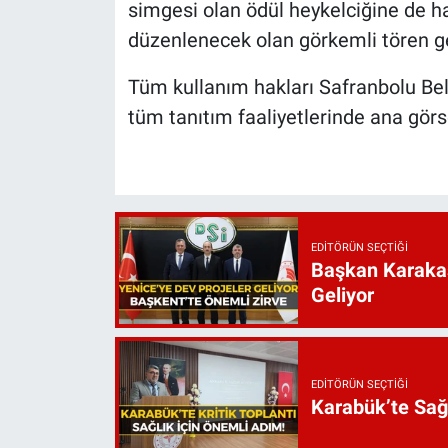
simgesi olan ödül heykelciğine de h
düzenlenecek olan görkemli tören g
Tüm kullanım hakları Safranbolu Beled
tüm tanıtım faaliyetlerinde ana görse
EDITÖRÜN SEÇTIĞI
Başkan Karakaş
Geliyor
EDITÖRÜN SEÇTIĞI
Karabük’te Sağ