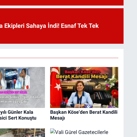
a Ekipleri Sahaya İndi! Esnaf Tek Tek
ılı Günler Kala
Başkan Köse'den Berat Kandili
ici Sert Konuştu
Mesajı