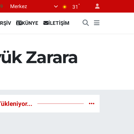
°
Merkez
69
31
06
RŞİV
KÜNYE
İLETİŞİM
.1
21
39
yük Zarara
0
ükleniyor...