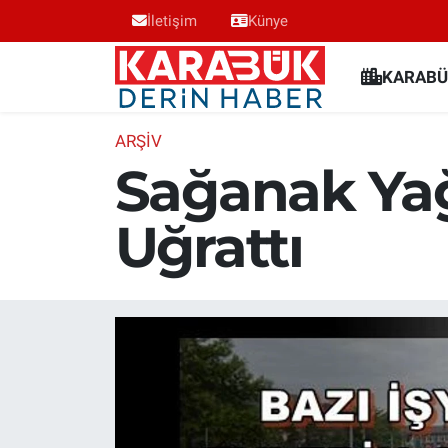
İletişim
Künye
Karabük Nöbetçi Eczaneler
KARABÜ
Karabük Hava Durumu
ARŞİV
Sağanak Yağ
Karabük Trafik Yoğunluk Haritası
Uğrattı
Süper Lig Puan Durumu ve Fikstür
Tüm Manşetler
Son Dakika Haberleri
Haber Arşivi