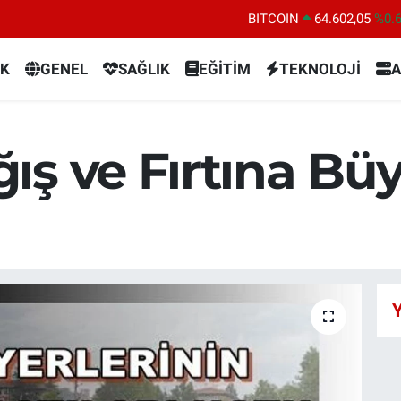
BITCOIN
64.602,05
%0.
DOLAR
47,5986
%0.
K
GENEL
SAĞLIK
EĞİTİM
TEKNOLOJİ
A
EURO
55,0700
%0
STERLİN
64,2438
%0.
GRAM ALTIN
6518.23
%0.
ış ve Fırtına Bü
BİST100
13.703
%
Y