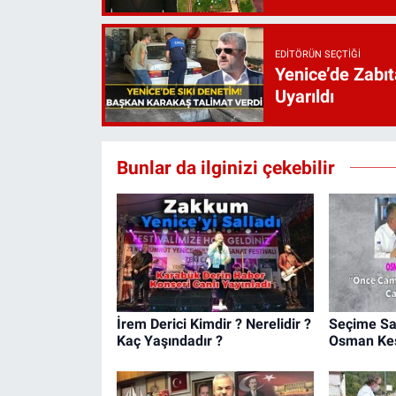
EDITÖRÜN SEÇTIĞI
Yenice’de Zabıt
Uyarıldı
Bunlar da ilginizi çekebilir
İrem Derici Kimdir ? Nerelidir ?
Seçime Say
Kaç Yaşındadır ?
Osman Kes