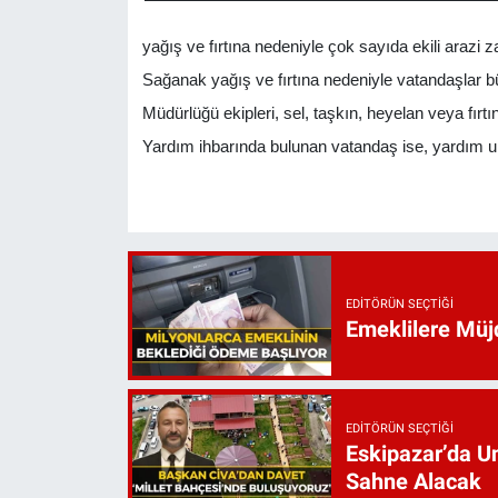
yağış ve fırtına nedeniyle çok sayıda ekili arazi za
Sağanak yağış ve fırtına nedeniyle vatandaşlar 
Müdürlüğü ekipleri, sel, taşkın, heyelan veya fırt
Yardım ihbarında bulunan vatandaş ise, yardım ul
EDITÖRÜN SEÇTIĞI
Emeklilere Müjd
EDITÖRÜN SEÇTIĞI
Eskipazar’da Un
Sahne Alacak