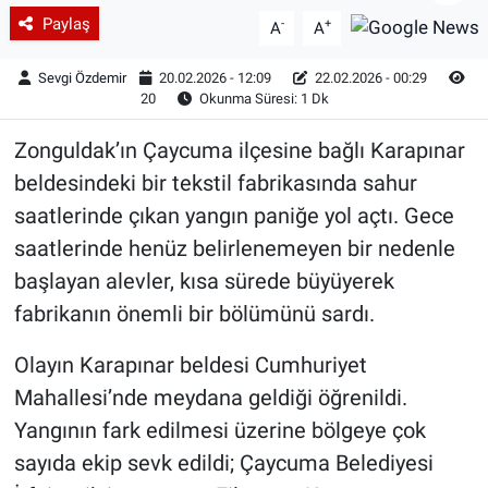
Paylaş
-
+
A
A
Sevgi Özdemir
20.02.2026 - 12:09
22.02.2026 - 00:29
20
Okunma Süresi: 1 Dk
Zonguldak’ın Çaycuma ilçesine bağlı Karapınar
beldesindeki bir tekstil fabrikasında sahur
saatlerinde çıkan yangın paniğe yol açtı. Gece
saatlerinde henüz belirlenemeyen bir nedenle
başlayan alevler, kısa sürede büyüyerek
fabrikanın önemli bir bölümünü sardı.
Olayın Karapınar beldesi Cumhuriyet
Mahallesi’nde meydana geldiği öğrenildi.
Yangının fark edilmesi üzerine bölgeye çok
sayıda ekip sevk edildi; Çaycuma Belediyesi