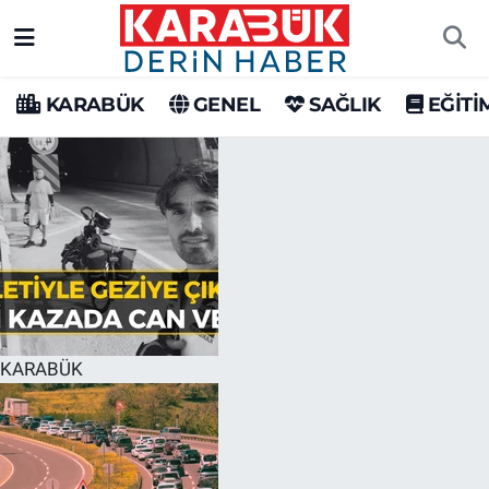
Karabük Nöbetçi Eczaneler
KARABÜK
GENEL
SAĞLIK
EĞİTİ
Karabük Hava Durumu
Karabük Trafik Yoğunluk Haritası
Süper Lig Puan Durumu ve Fikstür
Tüm Manşetler
Son Dakika Haberleri
KARABÜK
Haber Arşivi