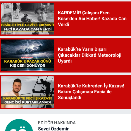
KARDEMİR Çalışanı Eren
Köse’den Acı Haber! Kazada Can
Verdi
Karabük’te Yarın Dışarı
Çıkacaklar Dikkat! Meteoroloji
Uyardı
Karabük’te Kahreden İş Kazası!
Bakım Çalışması Facia ile
Sonuçlandı
EDITÖR HAKKINDA
Sevgi Özdemir