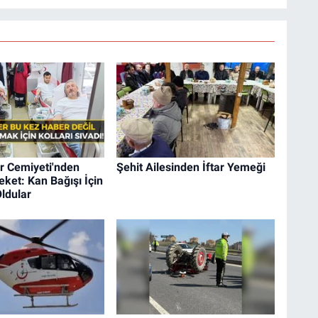
r Cemiyeti'nden
Şehit Ailesinden İftar Yemeği
ket: Kan Bağışı İçin
ldular