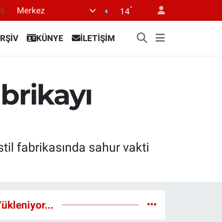
16
°
Merkez
14
0
RŞİV
KÜNYE
İLETİŞİM
08
0
12
brikayı
0
til fabrikasında sahur vakti
ükleniyor...