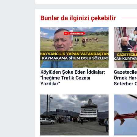
Bunlar da ilginizi çekebilir
Köylüden Şoke Eden İddialar:
Gazetecile
"İneğime Trafik Cezası
Örnek Hare
Yazdılar"
Seferber O