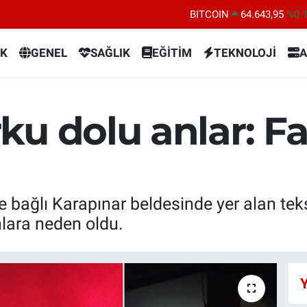
BITCOIN
64.643,95
%0.
DOLAR
47,6704
%
K
GENEL
SAĞLIK
EĞİTİM
TEKNOLOJİ
A
EURO
55,0406
%-0.
STERLİN
64,2143
%
GRAM ALTIN
6500.87
%0.
u dolu anlar: Fa
BİST100
13.799
%7
bağlı Karapınar beldesinde yer alan teks
lara neden oldu.
Y