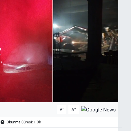
-
+
A
A
Okunma Süresi: 1 Dk