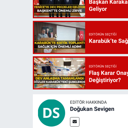
Başkan Karakaş
Geliyor
EDITÖRÜN SEÇTIĞI
Karabük’te Sağ
EDITÖRÜN SEÇTIĞI
Flaş Karar Onay
Değiştiriyor?
EDITÖR HAKKINDA
Doğukan Sevigen