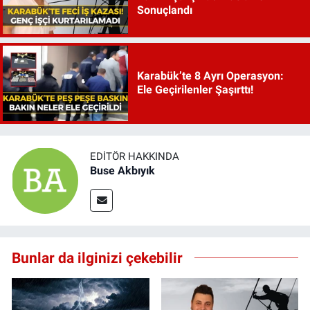
Sonuçlandı
Karabük’te 8 Ayrı Operasyon:
Ele Geçirilenler Şaşırttı!
EDITÖR HAKKINDA
Buse Akbıyık
Bunlar da ilginizi çekebilir