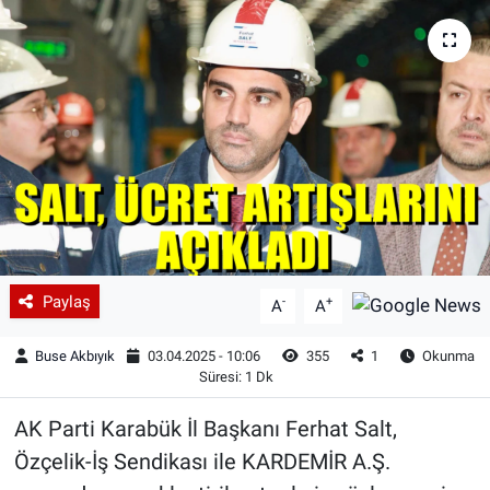
Paylaş
-
+
A
A
Buse Akbıyık
03.04.2025 - 10:06
355
1
Okunma
Süresi: 1 Dk
AK Parti Karabük İl Başkanı Ferhat Salt,
Özçelik-İş Sendikası ile KARDEMİR A.Ş.