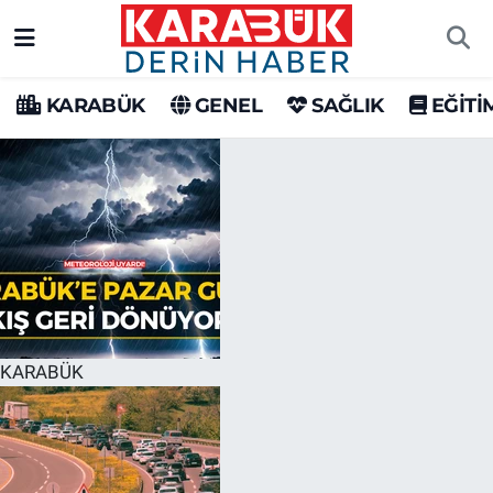
Karabük Nöbetçi Eczaneler
KARABÜK
GENEL
SAĞLIK
EĞİTİ
Karabük Hava Durumu
Karabük Trafik Yoğunluk Haritası
Süper Lig Puan Durumu ve Fikstür
Tüm Manşetler
Son Dakika Haberleri
KARABÜK
Haber Arşivi