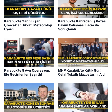
Karabük’te Yarın Dışarı
Karabük’te Kahreden İş Kazası!
Çıkacaklar Dikkat! Meteoroloji
Bakım Çalışması Facia ile
Uyardı
Sonuçlandı
Karabük’te 8 Ayrı Operasyon:
MHP Karabük’te Kritik Gün!
Ele Geçirilenler Şaşırttı!
Celal Tokatlı Mazbatasını Aldı