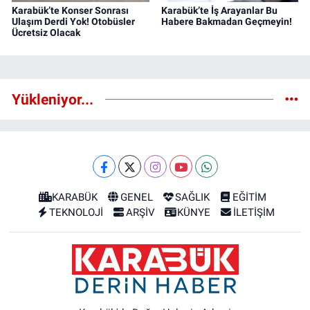
Karabük’te Konser Sonrası
Karabük’te İş Arayanlar Bu
Ulaşım Derdi Yok! Otobüsler
Habere Bakmadan Geçmeyin!
Ücretsiz Olacak
Yükleniyor...
KARABÜK
GENEL
SAĞLIK
EĞİTİM
TEKNOLOJİ
ARŞİV
KÜNYE
İLETİŞİM