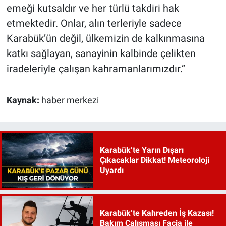
emeği kutsaldır ve her türlü takdiri hak
etmektedir. Onlar, alın terleriyle sadece
Karabük’ün değil, ülkemizin de kalkınmasına
katkı sağlayan, sanayinin kalbinde çelikten
iradeleriyle çalışan kahramanlarımızdır.”
Kaynak:
haber merkezi
Karabük’te Yarın Dışarı
Çıkacaklar Dikkat! Meteoroloji
Uyardı
Karabük’te Kahreden İş Kazası!
Bakım Çalışması Facia ile