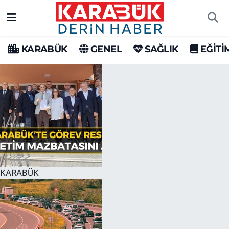
Karabük Nöbetçi Eczaneler
KARABÜK
GENEL
SAĞLIK
EĞİTİ
Karabük Hava Durumu
Karabük Trafik Yoğunluk Haritası
Süper Lig Puan Durumu ve Fikstür
Tüm Manşetler
Son Dakika Haberleri
KARABÜK
Haber Arşivi