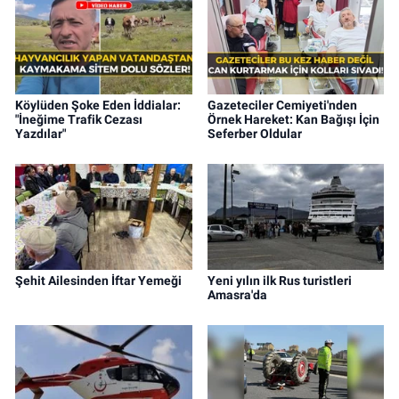
Köylüden Şoke Eden İddialar:
Gazeteciler Cemiyeti'nden
"İneğime Trafik Cezası
Örnek Hareket: Kan Bağışı İçin
Yazdılar"
Seferber Oldular
Şehit Ailesinden İftar Yemeği
Yeni yılın ilk Rus turistleri
Amasra'da