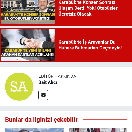
Karabük’te Konser Sonrası
Ulaşım Derdi Yok! Otobüsler
Ücretsiz Olacak
Karabük’te İş Arayanlar Bu
Habere Bakmadan Geçmeyin!
EDITÖR HAKKINDA
Sait Alıcı
Bunlar da ilginizi çekebilir