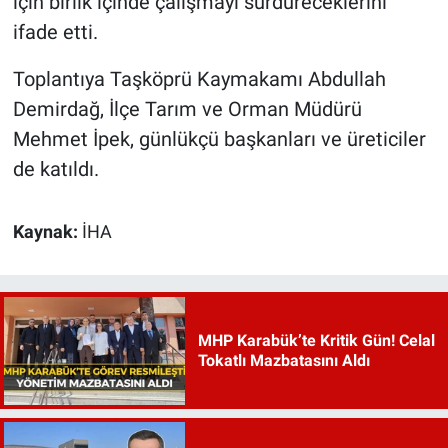
için birlik içinde çalışmayı sürdüreceklerini
ifade etti.
Toplantıya Taşköprü Kaymakamı Abdullah
Demirdağ, İlçe Tarım ve Orman Müdürü
Mehmet İpek, günlükçü başkanları ve üreticiler
de katıldı.
Kaynak:
İHA
MHP Karabük’te Kritik Gün! Celal
Tokatlı Mazbatasını Aldı