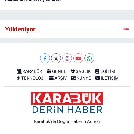
Beklentimiz Kural Uymalarıdır”
Yükleniyor...
KARABÜK
GENEL
SAĞLIK
EĞİTİM
TEKNOLOJİ
ARŞİV
KÜNYE
İLETİŞİM
Karabük'de Doğru Haberin Adresi