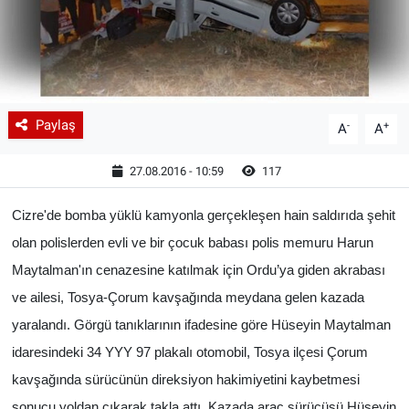
Paylaş
-
+
A
A
27.08.2016 - 10:59
117
Cizre'de bomba yüklü kamyonla gerçekleşen hain saldırıda şehit
olan polislerden evli ve bir çocuk babası polis memuru Harun
Maytalman'ın cenazesine katılmak için Ordu’ya giden akrabası
ve ailesi, Tosya-Çorum kavşağında meydana gelen kazada
yaralandı. Görgü tanıklarının ifadesine göre Hüseyin Maytalman
idaresindeki 34 YYY 97 plakalı otomobil, Tosya ilçesi Çorum
kavşağında sürücünün direksiyon hakimiyetini kaybetmesi
sonucu yoldan çıkarak takla attı.
Kazada araç sürücüsü Hüseyin