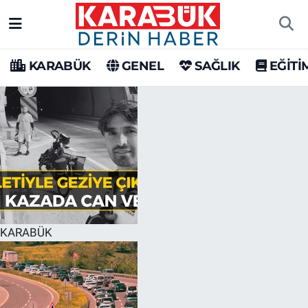
Karabük Nöbetçi Eczaneler
KARABÜK
GENEL
SAĞLIK
EĞİTİ
Karabük Hava Durumu
Karabük Trafik Yoğunluk Haritası
Süper Lig Puan Durumu ve Fikstür
Tüm Manşetler
Son Dakika Haberleri
KARABÜK
Haber Arşivi