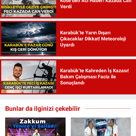
Köse’den Acı Haber! Kazada Can
Verdi
Karabük’te Yarın Dışarı
Çıkacaklar Dikkat! Meteoroloji
Uyardı
Karabük’te Kahreden İş Kazası!
Bakım Çalışması Facia ile
Sonuçlandı
Bunlar da ilginizi çekebilir