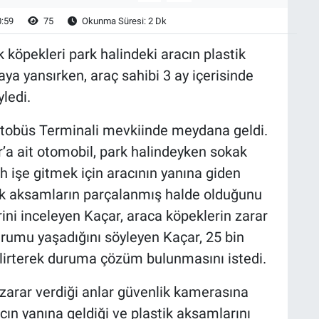
0:59
75
Okunma Süresi: 2 Dk
köpekleri park halindeki aracın plastik
aya yansırken, araç sahibi 3 ay içerisinde
ledi.
 Otobüs Terminali mevkiinde meydana geldi.
r’a ait otomobil, park halindeyken sokak
h işe gitmek için aracının yanına giden
ik aksamların parçalanmış halde olduğunu
ini inceleyen Kaçar, araca köpeklerin zarar
urumu yaşadığını söyleyen Kaçar, 25 bin
elirterek duruma çözüm bulunmasını istedi.
zarar verdiği anlar güvenlik kamerasına
cın yanına geldiği ve plastik aksamlarını