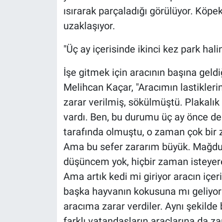
ısırarak parçaladığı görülüyor. Köpe
uzaklaşıyor.
"Üç ay içerisinde ikinci kez park ha
İşe gitmek için aracının başına geld
Melihcan Kaçar, "Aracımın lastiklerin
zarar verilmiş, sökülmüştü. Plakalık 
vardı. Ben, bu durumu üç ay önce de
tarafında olmuştu, o zaman çok bir z
Ama bu sefer zararım büyük. Mağdur
düşüncem yok, hiçbir zaman isteyere
Ama artık kedi mi giriyor aracın içer
başka hayvanın kokusuna mı geliyorla
aracıma zarar verdiler. Aynı şekilde
farklı vatandaşların araçlarına da zar