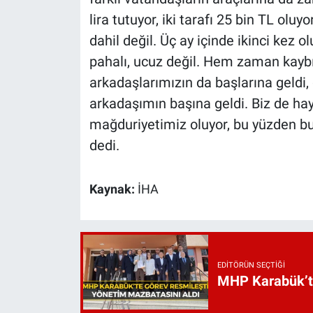
lira tutuyor, iki tarafı 25 bin TL olu
dahil değil. Üç ay içinde ikinci kez 
pahalı, ucuz değil. Hem zaman kay
arkadaşlarımızın da başlarına geldi,
arkadaşımın başına geldi. Biz de ha
mağduriyetimiz oluyor, bu yüzden bu
dedi.
Kaynak:
İHA
EDITÖRÜN SEÇTIĞI
MHP Karabük’te 