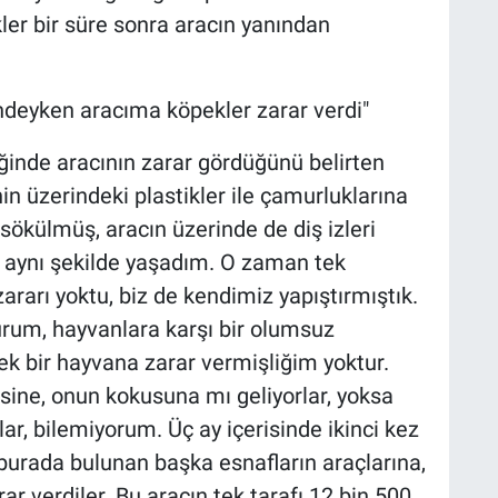
kler bir süre sonra aracın yanından
lindeyken aracıma köpekler zarar verdi"
iğinde aracının zarar gördüğünü belirten
in üzerindeki plastikler ile çamurluklarına
sökülmüş, aracın üzerinde de diş izleri
 aynı şekilde yaşadım. O zaman tek
ararı yoktu, biz de kendimiz yapıştırmıştık.
um, hayvanlara karşı bir olumsuz
k bir hayvana zarar vermişliğim yoktur.
isine, onun kokusuna mı geliyorlar, yoksa
r, bilemiyorum. Üç ay içerisinde ikinci kez
 burada bulunan başka esnafların araçlarına,
ar verdiler. Bu aracın tek tarafı 12 bin 500