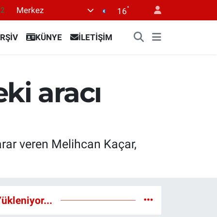
°
Merkez
.2
16
17
RŞİV
KÜNYE
İLETİŞİM
27
35
59
ki aracı
19
arar veren Melihcan Kaçar,
ükleniyor...