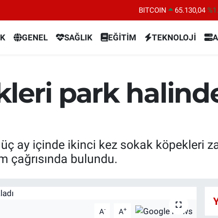
BITCOIN
65.130,04
%1
DOLAR
47,7106
%0.
K
GENEL
SAĞLIK
EĞİTİM
TEKNOLOJİ
A
EURO
55,1652
%0.
STERLİN
64,4046
%0.
GRAM ALTIN
6648.99
%2.
eri park halinde
BİST100
13.773
%-
 üç ay içinde ikinci kez sokak köpekleri z
üm çağrısında bulundu.
Y
-
+
A
A