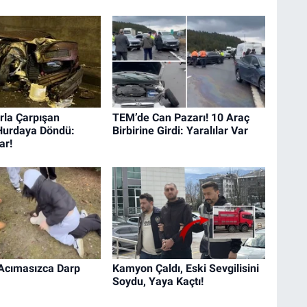
rla Çarpışan
TEM’de Can Pazarı! 10 Araç
Hurdaya Döndü:
Birbirine Girdi: Yaralılar Var
ar!
ı Acımasızca Darp
Kamyon Çaldı, Eski Sevgilisini
Soydu, Yaya Kaçtı!