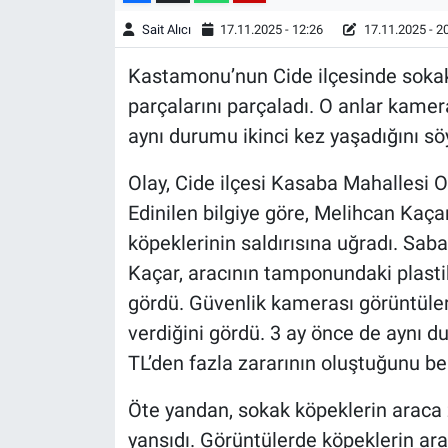
Sait Alıcı
17.11.2025 - 12:26
17.11.2025 - 2
Kastamonu’nun Cide ilçesinde sokak 
parçalarını parçaladı. O anlar kamer
aynı durumu ikinci kez yaşadığını söy
Olay, Cide ilçesi Kasaba Mahallesi
Edinilen bilgiye göre, Melihcan Kaça
köpeklerinin saldırısına uğradı. Saba
Kaçar, aracının tamponundaki plast
gördü. Güvenlik kamerası görüntüler
verdiğini gördü. 3 ay önce de aynı d
TL’den fazla zararının oluştuğunu b
Öte yandan, sokak köpeklerin araca 
yansıdı. Görüntülerde köpeklerin ara