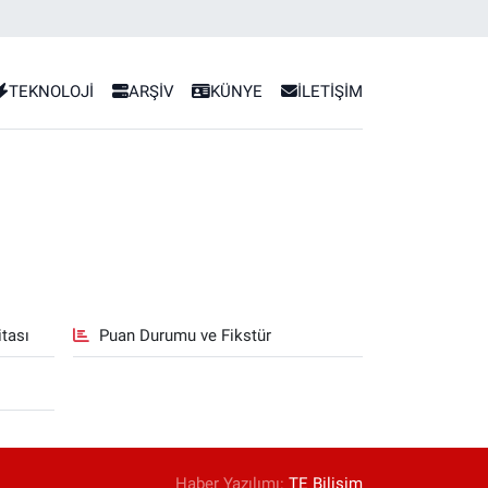
TEKNOLOJİ
ARŞİV
KÜNYE
İLETİŞİM
tası
Puan Durumu ve Fikstür
Haber Yazılımı:
TE Bilişim