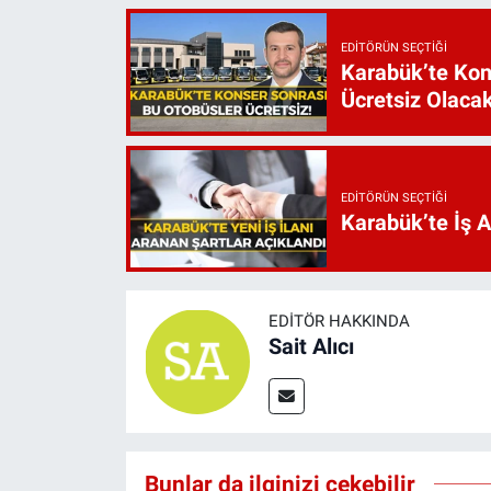
EDITÖRÜN SEÇTIĞI
Karabük’te Kon
Ücretsiz Olaca
EDITÖRÜN SEÇTIĞI
Karabük’te İş 
EDITÖR HAKKINDA
Sait Alıcı
Bunlar da ilginizi çekebilir