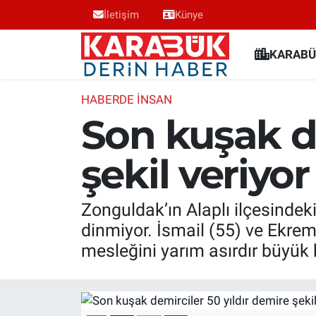
İletişim
Künye
Karabük Nöbetçi Eczaneler
KARABÜ
Karabük Hava Durumu
HABERDE INSAN
Son kuşak de
Karabük Trafik Yoğunluk Haritası
şekil veriyor
Süper Lig Puan Durumu ve Fikstür
Tüm Manşetler
Zonguldak’ın Alaplı ilçesindeki
dinmiyor. İsmail (55) ve Ekrem
Son Dakika Haberleri
mesleğini yarım asırdır büyük b
Haber Arşivi