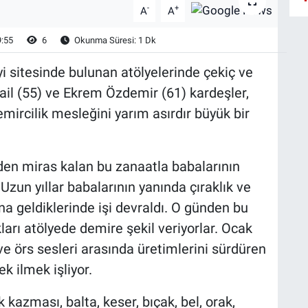
-
+
A
A
9:55
6
Okunma Süresi: 1 Dk
yi sitesinde bulunan atölyelerinde çekiç ve
mail (55) ve Ekrem Özdemir (61) kardeşler,
mircilik mesleğini yarım asırdır büyük bir
den miras kalan bu zanaatla babalarının
Uzun yıllar babalarının yanında çıraklık ve
ına geldiklerinde işi devraldı. O günden bu
ları atölyede demire şekil veriyorlar. Ocak
e örs sesleri arasında üretimlerini sürdüren
k ilmek işliyor.
k kazması, balta, keser, bıçak, bel, orak,