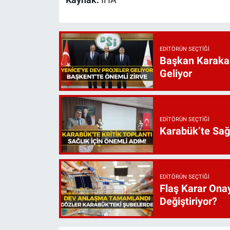
Kaynak:
İHA
EDITÖRÜN SEÇTIĞI
Başkan Karakaş
Geliyor
EDITÖRÜN SEÇTIĞI
Karabük’te Sağ
EDITÖRÜN SEÇTIĞI
Flaş Karar Onay
Değiştiriyor?