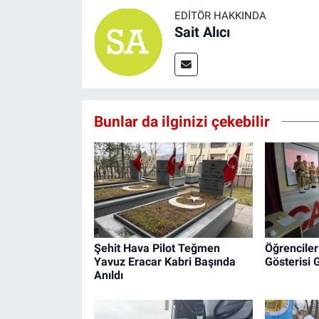
EDITÖR HAKKINDA
Sait Alıcı
Bunlar da ilginizi çekebilir
Şehit Hava Pilot Teğmen
Öğrenciler
Yavuz Eracar Kabri Başında
Gösterisi 
Anıldı