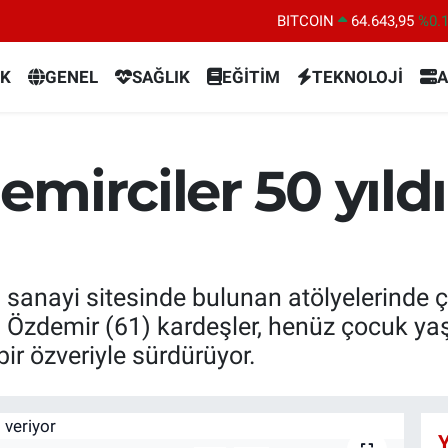
BITCOIN
64.643,95
%0.
DOLAR
47,6006
%0.
K
GENEL
SAĞLIK
EĞİTİM
TEKNOLOJİ
A
EURO
55,0250
%0.
STERLİN
64,2398
%0
GRAM ALTIN
6500.87
%0.
mirciler 50 yıld
BİST100
13.799
%7
 sanayi sitesinde bulunan atölyelerinde çe
 Özdemir (61) kardeşler, henüz çocuk yaşl
ir özveriyle sürdürüyor.
Y