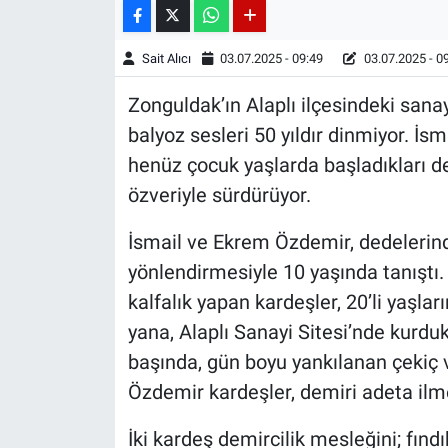
Sait Alıcı
03.07.2025 - 09:49
03.07.2025 - 0
Zonguldak’ın Alaplı ilçesindeki sana
balyoz sesleri 50 yıldır dinmiyor. İs
henüz çocuk yaşlarda başladıkları de
özveriyle sürdürüyor.
İsmail ve Ekrem Özdemir, dedelerin
yönlendirmesiyle 10 yaşında tanıştı. 
kalfalık yapan kardeşler, 20’li yaşlar
yana, Alaplı Sanayi Sitesi’nde kurduk
başında, gün boyu yankılanan çekiç v
Özdemir kardeşler, demiri adeta ilme
İki kardeş demircilik mesleğini; fındı