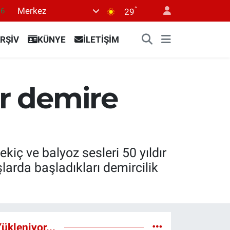
°
Merkez
16
29
06
RŞİV
KÜNYE
İLETİŞİM
02
.2
12
ır demire
0
kiç ve balyoz sesleri 50 yıldır
arda başladıkları demircilik
ükleniyor...