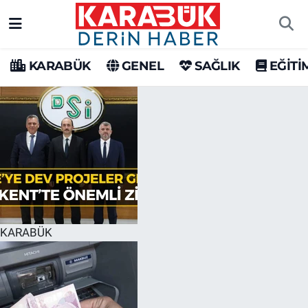
Karabük Nöbetçi Eczaneler
KARABÜK
GENEL
SAĞLIK
EĞİTİ
Karabük Hava Durumu
Karabük Trafik Yoğunluk Haritası
Süper Lig Puan Durumu ve Fikstür
Tüm Manşetler
Son Dakika Haberleri
KARABÜK
Haber Arşivi