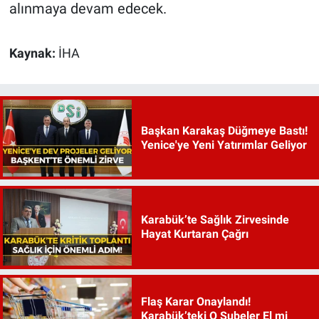
alınmaya devam edecek.
Kaynak:
İHA
Başkan Karakaş Düğmeye Bastı!
Yenice'ye Yeni Yatırımlar Geliyor
Karabük’te Sağlık Zirvesinde
Hayat Kurtaran Çağrı
Flaş Karar Onaylandı!
Karabük’teki O Şubeler El mi