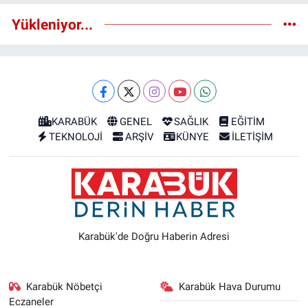
Yükleniyor...
KARABÜK
GENEL
SAĞLIK
EĞİTİM
TEKNOLOJİ
ARŞİV
KÜNYE
İLETİŞİM
Karabük'de Doğru Haberin Adresi
Karabük Nöbetçi
Karabük Hava Durumu
Eczaneler