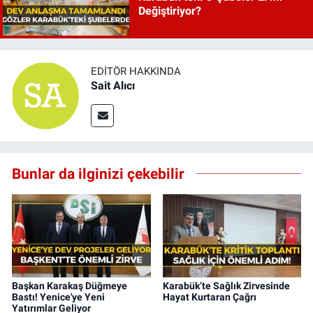
Değiştiriyor?
EDITÖR HAKKINDA
Sait Alıcı
Bunlar da ilginizi çekebilir
Başkan Karakaş Düğmeye
Karabük’te Sağlık Zirvesinde
Bastı! Yenice'ye Yeni
Hayat Kurtaran Çağrı
Yatırımlar Geliyor