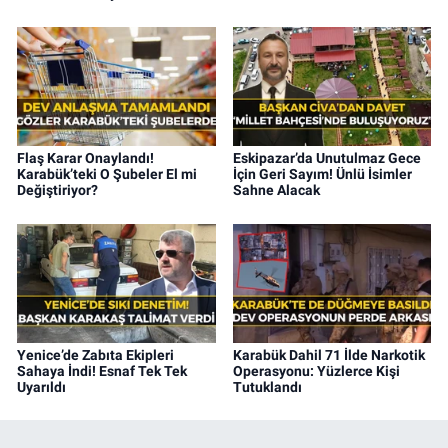
Flaş Karar Onaylandı!
Eskipazar’da Unutulmaz Gece
Karabük’teki O Şubeler El mi
İçin Geri Sayım! Ünlü İsimler
Değiştiriyor?
Sahne Alacak
Yenice’de Zabıta Ekipleri
Karabük Dahil 71 İlde Narkotik
Sahaya İndi! Esnaf Tek Tek
Operasyonu: Yüzlerce Kişi
Uyarıldı
Tutuklandı