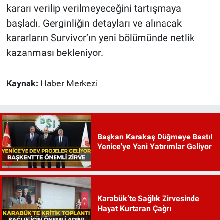
kararı verilip verilmeyeceğini tartışmaya
başladı. Gerginliğin detayları ve alınacak
kararların Survivor’ın yeni bölümünde netlik
kazanması bekleniyor.
Kaynak:
Haber Merkezi
Başkan Karakaş Düğmeye Bastı!
Yenice'ye Yeni Yatırımlar Geliyor
Karabük’te Sağlık Zirvesinde
Hayat Kurtaran Çağrı