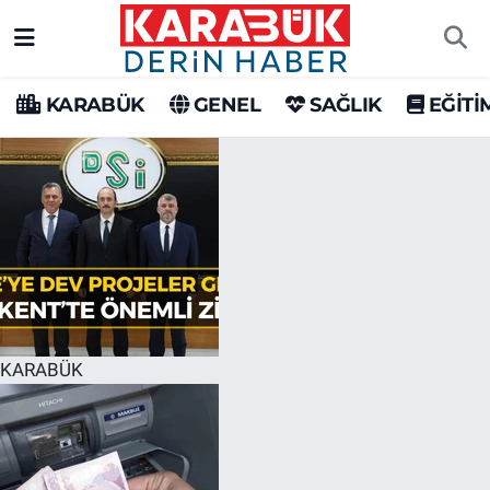
Karabük Nöbetçi Eczaneler
KARABÜK
GENEL
SAĞLIK
EĞİTİ
Karabük Hava Durumu
Karabük Trafik Yoğunluk Haritası
Süper Lig Puan Durumu ve Fikstür
Tüm Manşetler
Son Dakika Haberleri
KARABÜK
Haber Arşivi