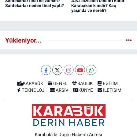
Sahtekarlar final ne zaman?
A.B.İ dizisinin Didem’i Ebrar
Sahtekarlar neden final yaptı?
Karabakan kimdir? Kaç
yaşında ve nereli?
Yükleniyor...
KARABÜK
GENEL
SAĞLIK
EĞİTİM
TEKNOLOJİ
ARŞİV
KÜNYE
İLETİŞİM
Karabük'de Doğru Haberin Adresi