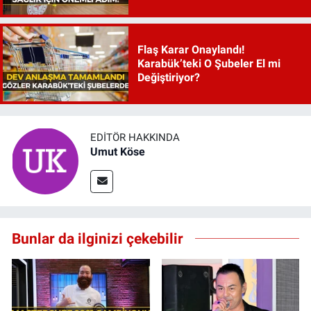
Flaş Karar Onaylandı!
Karabük’teki O Şubeler El mi
Değiştiriyor?
EDITÖR HAKKINDA
Umut Köse
Bunlar da ilginizi çekebilir