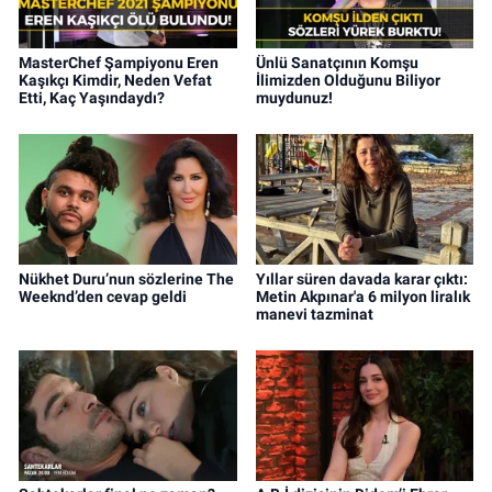
MasterChef Şampiyonu Eren
Ünlü Sanatçının Komşu
Kaşıkçı Kimdir, Neden Vefat
İlimizden Olduğunu Biliyor
Etti, Kaç Yaşındaydı?
muydunuz!
Nükhet Duru’nun sözlerine The
Yıllar süren davada karar çıktı:
Weeknd’den cevap geldi
Metin Akpınar'a 6 milyon liralık
manevi tazminat