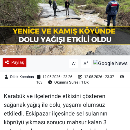
Paylaş
-
+
A
A
Dilek Kocabaş
12.05.2026 - 23:26
12.05.2026 - 23:37
163
Okunma Süresi: 1 Dk
Karabük ve ilçelerinde etkisini gösteren
sağanak yağış ile dolu, yaşamı olumsuz
etkiledi. Eskipazar ilçesinde sel sularının
köprüyü yıkması sonucu mahsur kalan 3