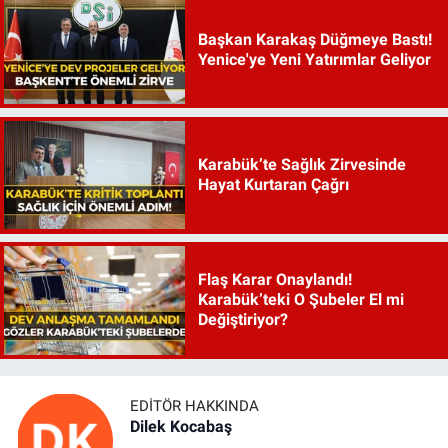
Başkan Karakaş Düğmeye Bastı!
Yenice'ye Yeni Yatırımlar Geliyor
Karabük’te Sağlık Zirvesinde
Hayat Kurtaran Çağrı
Flaş Karar Onaylandı!
Karabük’teki O Şubeler El mi
Değiştiriyor?
EDITÖR HAKKINDA
Dilek Kocabaş