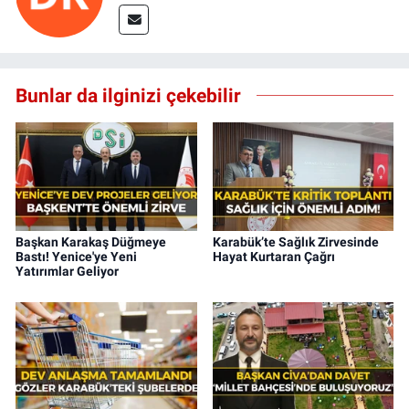
Bunlar da ilginizi çekebilir
Başkan Karakaş Düğmeye
Karabük’te Sağlık Zirvesinde
Bastı! Yenice'ye Yeni
Hayat Kurtaran Çağrı
Yatırımlar Geliyor