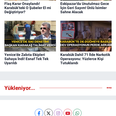
Flaş Karar Onaylandı!
Eskipazar’da Unutulmaz Gece
Karabük’teki O Şubeler El mi
İçin Geri Sayım! Ünlü İsimler
Değiştiriyor?
Sahne Alacak
Yenice’de Zabıta Ekipleri
Karabük Dahil 71 İlde Narkotik
Sahaya İndi! Esnaf Tek Tek
Operasyonu: Yüzlerce Kişi
Uyarıldı
Tutuklandı
Yükleniyor...