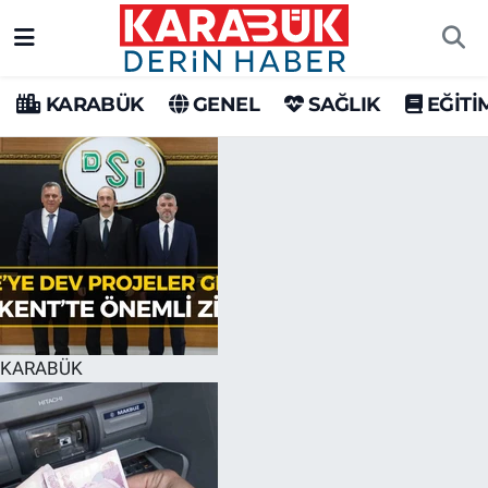
Karabük Nöbetçi Eczaneler
KARABÜK
GENEL
SAĞLIK
EĞİTİ
Karabük Hava Durumu
Karabük Trafik Yoğunluk Haritası
Süper Lig Puan Durumu ve Fikstür
Tüm Manşetler
Son Dakika Haberleri
KARABÜK
Haber Arşivi