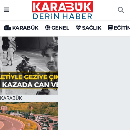
Karabük Nöbetçi Eczaneler
KARABÜK
GENEL
SAĞLIK
EĞİTİ
Karabük Hava Durumu
Karabük Trafik Yoğunluk Haritası
Süper Lig Puan Durumu ve Fikstür
Tüm Manşetler
Son Dakika Haberleri
KARABÜK
Haber Arşivi