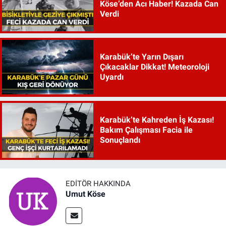
Köse’den Acı Haber! Kazada Can
Verdi
Karabük’te Yarın Dışarı
Çıkacaklar Dikkat! Meteoroloji
Uyardı
Karabük’te Kahreden İş Kazası!
Bakım Çalışması Facia ile
Sonuçlandı
EDITÖR HAKKINDA
Umut Köse