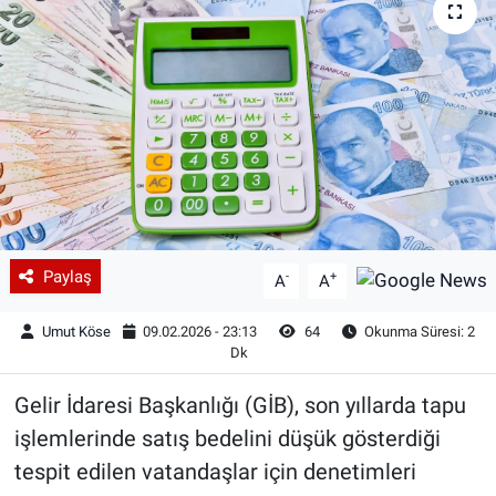
Paylaş
-
+
A
A
Umut Köse
09.02.2026 - 23:13
64
Okunma Süresi: 2
Dk
Gelir İdaresi Başkanlığı (GİB), son yıllarda tapu
işlemlerinde satış bedelini düşük gösterdiği
tespit edilen vatandaşlar için denetimleri