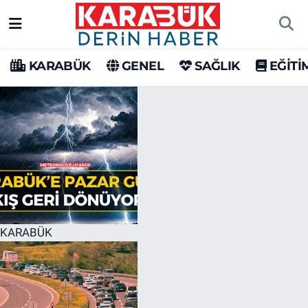
Karabük Nöbetçi Eczaneler
KARABÜK
GENEL
SAĞLIK
EĞİTİ
Karabük Hava Durumu
Karabük Trafik Yoğunluk Haritası
Süper Lig Puan Durumu ve Fikstür
Tüm Manşetler
Son Dakika Haberleri
KARABÜK
Haber Arşivi