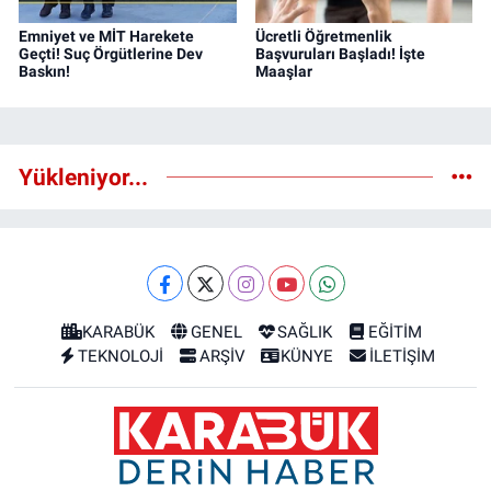
Emniyet ve MİT Harekete
Ücretli Öğretmenlik
Geçti! Suç Örgütlerine Dev
Başvuruları Başladı! İşte
Baskın!
Maaşlar
Yükleniyor...
KARABÜK
GENEL
SAĞLIK
EĞİTİM
TEKNOLOJİ
ARŞİV
KÜNYE
İLETİŞİM