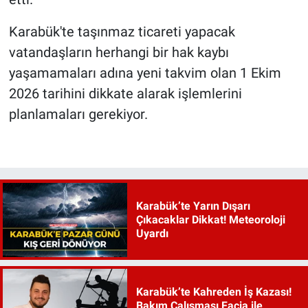
Karabük'te taşınmaz ticareti yapacak
vatandaşların herhangi bir hak kaybı
yaşamamaları adına yeni takvim olan 1 Ekim
2026 tarihini dikkate alarak işlemlerini
planlamaları gerekiyor.
Karabük’te Yarın Dışarı
Çıkacaklar Dikkat! Meteoroloji
Uyardı
Karabük’te Kahreden İş Kazası!
Bakım Çalışması Facia ile