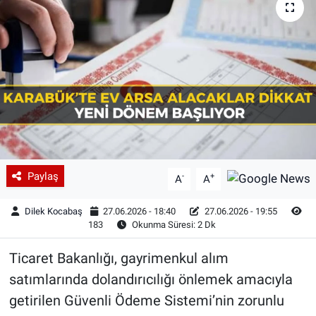
Paylaş
-
+
A
A
Dilek Kocabaş
27.06.2026 - 18:40
27.06.2026 - 19:55
183
Okunma Süresi: 2 Dk
Ticaret Bakanlığı, gayrimenkul alım
satımlarında dolandırıcılığı önlemek amacıyla
getirilen Güvenli Ödeme Sistemi’nin zorunlu