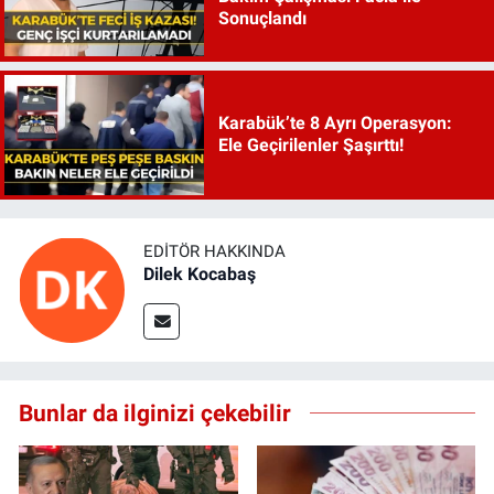
Sonuçlandı
Karabük’te 8 Ayrı Operasyon:
Ele Geçirilenler Şaşırttı!
EDITÖR HAKKINDA
Dilek Kocabaş
Bunlar da ilginizi çekebilir