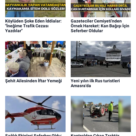
Köylüden Şoke Eden İddialar:
Gazeteciler Cemiyeti'nden
"İneğime Trafik Cezası
Örnek Hareket: Kan Bağışı İçin
Yazdılar"
Seferber Oldular
Şehit Ailesinden İftar Yemeği
Yeni yılın ilk Rus turistleri
Amasra'da
Sağlık Ekipleri Seferber Oldu:
Kontrolden Çıkan Traktör