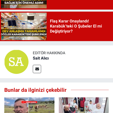
Flaş Karar Onaylandı!
Karabük’teki O Şubeler El mi
Değiştiriyor?
EDITÖR HAKKINDA
Sait Alıcı
Bunlar da ilginizi çekebilir