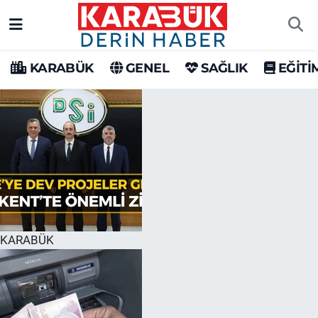
Karabük Nöbetçi Eczaneler
KARABÜK
GENEL
SAĞLIK
EĞİTİ
Karabük Hava Durumu
Karabük Trafik Yoğunluk Haritası
Süper Lig Puan Durumu ve Fikstür
Tüm Manşetler
Son Dakika Haberleri
KARABÜK
Haber Arşivi