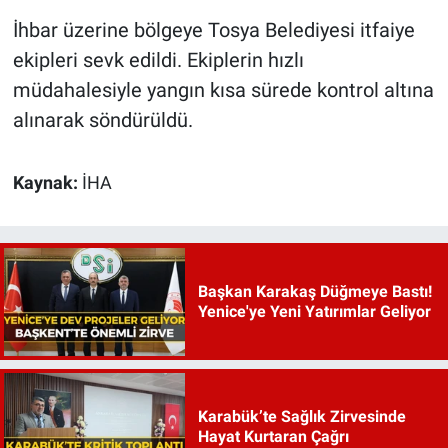
İhbar üzerine bölgeye Tosya Belediyesi itfaiye
ekipleri sevk edildi. Ekiplerin hızlı
müdahalesiyle yangın kısa sürede kontrol altına
alınarak söndürüldü.
Kaynak:
İHA
Başkan Karakaş Düğmeye Bastı!
Yenice'ye Yeni Yatırımlar Geliyor
Karabük’te Sağlık Zirvesinde
Hayat Kurtaran Çağrı