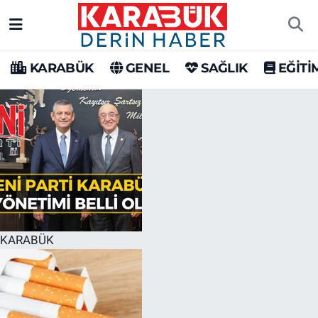
Karabük Nöbetçi Eczaneler
KARABÜK
GENEL
SAĞLIK
EĞİTİ
Karabük Hava Durumu
Karabük Trafik Yoğunluk Haritası
Süper Lig Puan Durumu ve Fikstür
Tüm Manşetler
Son Dakika Haberleri
KARABÜK
Haber Arşivi