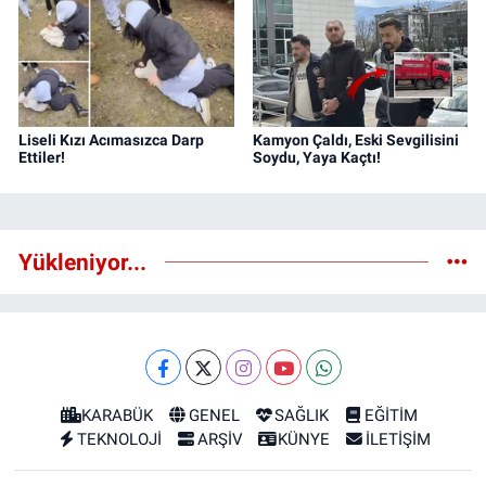
Liseli Kızı Acımasızca Darp
Kamyon Çaldı, Eski Sevgilisini
Ettiler!
Soydu, Yaya Kaçtı!
Yükleniyor...
KARABÜK
GENEL
SAĞLIK
EĞİTİM
TEKNOLOJİ
ARŞİV
KÜNYE
İLETİŞİM