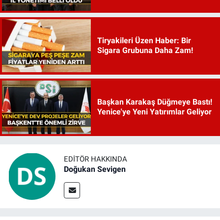
Tiryakileri Üzen Haber: Bir
Sigara Grubuna Daha Zam!
Başkan Karakaş Düğmeye Bastı!
Yenice'ye Yeni Yatırımlar Geliyor
EDITÖR HAKKINDA
Doğukan Sevigen