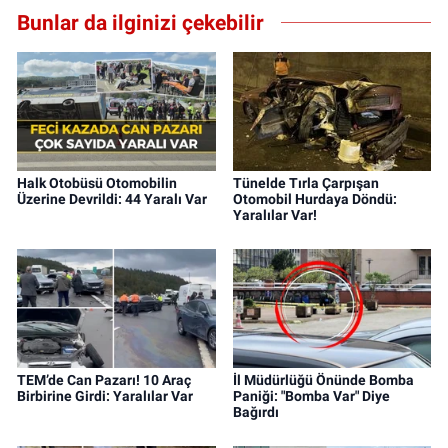
Bunlar da ilginizi çekebilir
Halk Otobüsü Otomobilin
Tünelde Tırla Çarpışan
Üzerine Devrildi: 44 Yaralı Var
Otomobil Hurdaya Döndü:
Yaralılar Var!
TEM’de Can Pazarı! 10 Araç
İl Müdürlüğü Önünde Bomba
Birbirine Girdi: Yaralılar Var
Paniği: "Bomba Var" Diye
Bağırdı