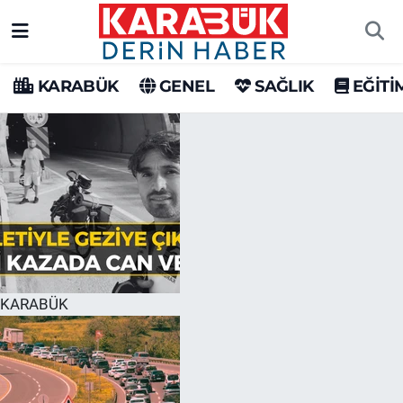
Karabük Nöbetçi Eczaneler
KARABÜK
GENEL
SAĞLIK
EĞİTİ
Karabük Hava Durumu
Karabük Trafik Yoğunluk Haritası
Süper Lig Puan Durumu ve Fikstür
Tüm Manşetler
Son Dakika Haberleri
KARABÜK
Haber Arşivi