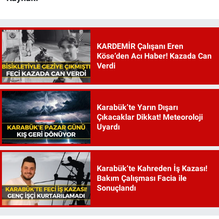
KARDEMİR Çalışanı Eren
Köse’den Acı Haber! Kazada Can
Verdi
Karabük’te Yarın Dışarı
Çıkacaklar Dikkat! Meteoroloji
Uyardı
Karabük’te Kahreden İş Kazası!
Bakım Çalışması Facia ile
Sonuçlandı