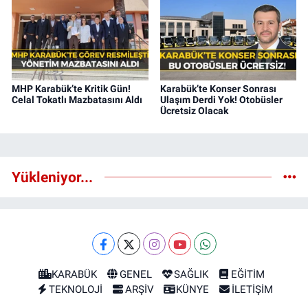
MHP Karabük’te Kritik Gün!
Karabük’te Konser Sonrası
Celal Tokatlı Mazbatasını Aldı
Ulaşım Derdi Yok! Otobüsler
Ücretsiz Olacak
Yükleniyor...
KARABÜK
GENEL
SAĞLIK
EĞİTİM
TEKNOLOJİ
ARŞİV
KÜNYE
İLETİŞİM