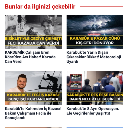
Bunlar da ilginizi çekebilir
KARDEMİR Çalışanı Eren
Karabük’te Yarın Dışarı
Köse’den Acı Haber! Kazada
Çıkacaklar Dikkat! Meteoroloji
Can Verdi
Uyardı
Karabük’te Kahreden İş Kazası!
Karabük’te 8 Ayrı Operasyon:
Bakım Çalışması Facia ile
Ele Geçirilenler Şaşırttı!
Sonuçlandı