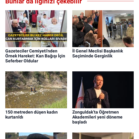
Bunlar da ilginizi çekebilir
Gazeteciler Cemiyeti'nden
İl Genel Meclisi Başkanlık
Örnek Hareket: Kan Bağışı İçin
Seçiminde Gerginlik
Seferber Oldular
150 metreden düşen kadın
Zonguldak’ta Öğretmen
kurtarıldı
Akademileri yeni döneme
başladı