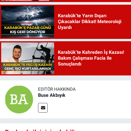
Karabük’te Yarın Dışarı
Çıkacaklar Dikkat! Meteoroloji
Uyardı
Karabük’te Kahreden İş Kazası!
Bakım Çalışması Facia ile
Sonuçlandı
EDITÖR HAKKINDA
Buse Akbıyık