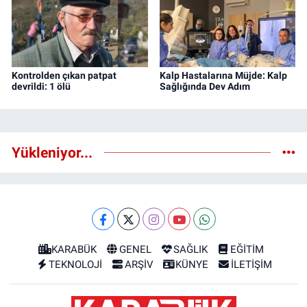
Kontrolden çıkan patpat
Kalp Hastalarına Müjde: Kalp
devrildi: 1 ölü
Sağlığında Dev Adım
Yükleniyor...
KARABÜK
GENEL
SAĞLIK
EĞİTİM
TEKNOLOJİ
ARŞİV
KÜNYE
İLETİŞİM