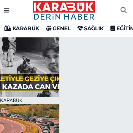
Karabük Nöbetçi Eczaneler
KARABÜK
GENEL
SAĞLIK
EĞİTİ
Karabük Hava Durumu
Karabük Trafik Yoğunluk Haritası
Süper Lig Puan Durumu ve Fikstür
Tüm Manşetler
Son Dakika Haberleri
KARABÜK
Haber Arşivi