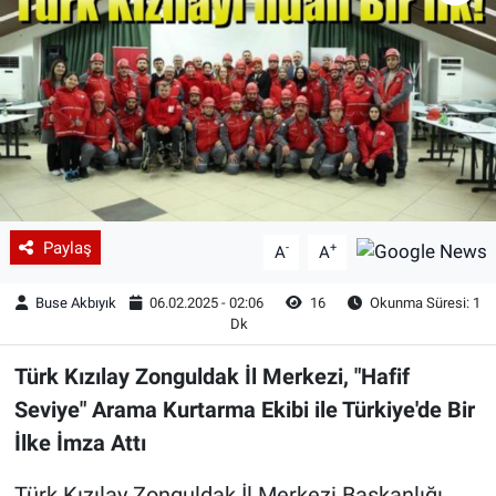
Paylaş
-
+
A
A
Buse Akbıyık
06.02.2025 - 02:06
16
Okunma Süresi: 1
Dk
Türk Kızılay Zonguldak İl Merkezi, "Hafif
Seviye" Arama Kurtarma Ekibi ile Türkiye'de Bir
İlke İmza Attı
Türk Kızılay Zonguldak İl Merkezi Başkanlığı