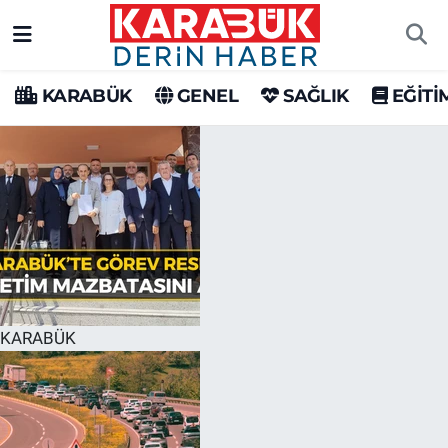
Karabük Nöbetçi Eczaneler
KARABÜK
GENEL
SAĞLIK
EĞİTİ
Karabük Hava Durumu
Karabük Trafik Yoğunluk Haritası
Süper Lig Puan Durumu ve Fikstür
Tüm Manşetler
Son Dakika Haberleri
KARABÜK
Haber Arşivi