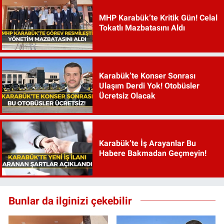
MHP Karabük’te Kritik Gün! Celal
Tokatlı Mazbatasını Aldı
Karabük’te Konser Sonrası
Ulaşım Derdi Yok! Otobüsler
Ücretsiz Olacak
Karabük’te İş Arayanlar Bu
Habere Bakmadan Geçmeyin!
Bunlar da ilginizi çekebilir