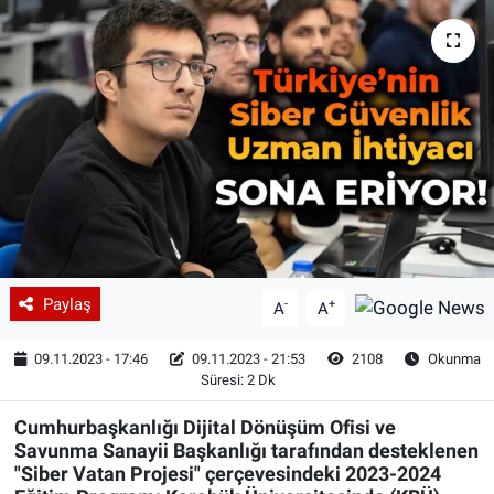
Paylaş
-
+
A
A
09.11.2023 - 17:46
09.11.2023 - 21:53
2108
Okunma
Süresi: 2 Dk
Cumhurbaşkanlığı Dijital Dönüşüm Ofisi ve
Savunma Sanayii Başkanlığı tarafından desteklenen
"Siber Vatan Projesi" çerçevesindeki 2023-2024