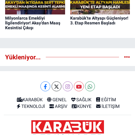
Milyonlarca Emekliyi
Karabük’te Altyapı Güçleniyor!
İlgilendiriyor! Akay’dan Maaş
3. Etap Resmen Başladı
Kesintisi Çıkışı
Yükleniyor...
KARABÜK
GENEL
SAĞLIK
EĞİTİM
TEKNOLOJİ
ARŞİV
KÜNYE
İLETİŞİM