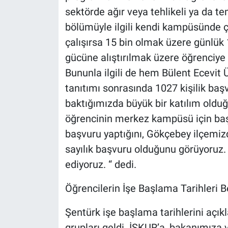
sektörde ağır veya tehlikeli ya da te
bölümüyle ilgili kendi kampüsünde ça
çalışırsa 15 bin olmak üzere günlük 1
gücüne alıştırılmak üzere öğrenciye
Bununla ilgili de hem Bülent Ecevit 
tanıtımı sonrasında 1027 kişilik baş
baktığımızda büyük bir katılım oldu
öğrencinin merkez kampüsü için baş
başvuru yaptığını, Gökçebey ilçemi
sayılık başvuru olduğunu görüyoruz. Ö
ediyoruz. “ dedi.
Öğrencilerin İşe Başlama Tarihleri Be
Şentürk işe başlama tarihlerini açık
grupları geldi. İŞKUR’a, bakanımıza