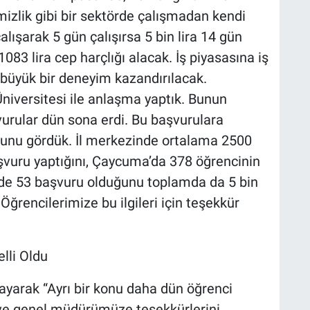
mizlik gibi bir sektörde çalışmadan kendi
lışarak 5 gün çalışırsa 5 bin lira 14 gün
083 lira cep harçlığı alacak. İş piyasasına iş
 büyük bir deneyim kazandırılacak.
Üniversitesi ile anlaşma yaptık. Bunun
vurular dün sona erdi. Bu başvurulara
ğunu gördük. İl merkezinde ortalama 2500
vuru yaptığını, Çaycuma’da 378 öğrencinin
zde 53 başvuru olduğunu toplamda da 5 bin
ğrencilerimize bu ilgileri için teşekkür
lli Oldu
layarak “Ayrı bir konu daha dün öğrenci
 ve genel müdürümüze teşekkürlerini