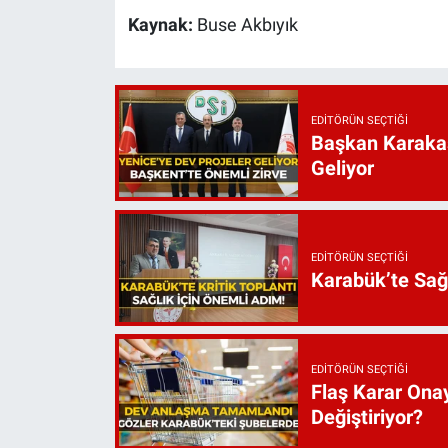
Kaynak:
Buse Akbıyık
EDITÖRÜN SEÇTIĞI
Başkan Karakaş
Geliyor
EDITÖRÜN SEÇTIĞI
Karabük’te Sağ
EDITÖRÜN SEÇTIĞI
Flaş Karar Onay
Değiştiriyor?