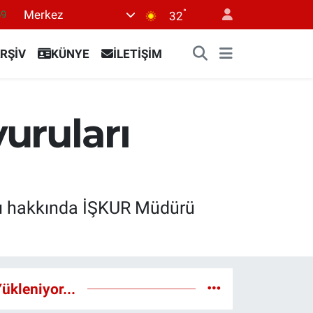
69
°
Merkez
32
06
.1
RŞİV
KÜNYE
İLETİŞİM
21
32
vuruları
8
amı hakkında İŞKUR Müdürü
ükleniyor...