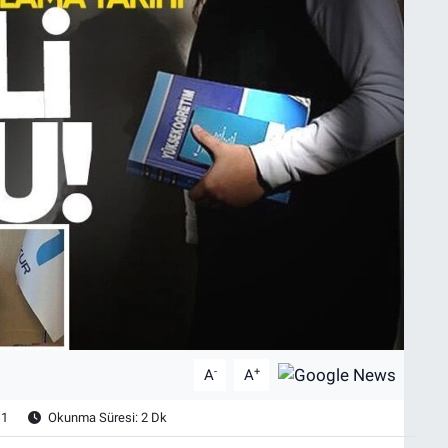
-
+
A
A
1
Okunma Süresi: 2 Dk