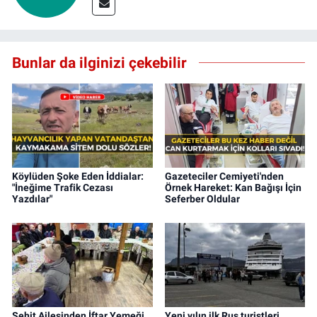
Bunlar da ilginizi çekebilir
Köylüden Şoke Eden İddialar:
Gazeteciler Cemiyeti'nden
"İneğime Trafik Cezası
Örnek Hareket: Kan Bağışı İçin
Yazdılar"
Seferber Oldular
Şehit Ailesinden İftar Yemeği
Yeni yılın ilk Rus turistleri