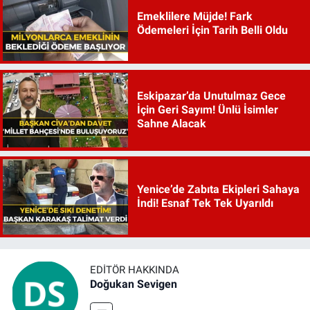
Emeklilere Müjde! Fark
Ödemeleri İçin Tarih Belli Oldu
Eskipazar’da Unutulmaz Gece
İçin Geri Sayım! Ünlü İsimler
Sahne Alacak
Yenice’de Zabıta Ekipleri Sahaya
İndi! Esnaf Tek Tek Uyarıldı
EDITÖR HAKKINDA
Doğukan Sevigen