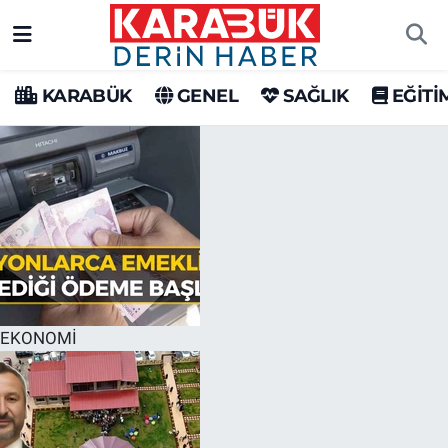
Karabük Nöbetçi Eczaneler
KARABÜK
GENEL
SAĞLIK
EĞİTİ
Karabük Hava Durumu
Karabük Trafik Yoğunluk Haritası
Süper Lig Puan Durumu ve Fikstür
Tüm Manşetler
Son Dakika Haberleri
EKONOMİ
Haber Arşivi