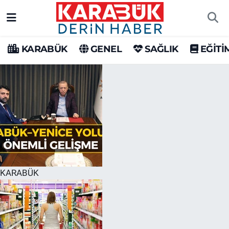
Karabük Nöbetçi Eczaneler
KARABÜK
GENEL
SAĞLIK
EĞİTİ
Karabük Hava Durumu
Karabük Trafik Yoğunluk Haritası
Süper Lig Puan Durumu ve Fikstür
Tüm Manşetler
Son Dakika Haberleri
KARABÜK
Haber Arşivi