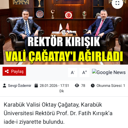
Paylaş
-
+
A
A
Sevgi Özdemir
28.01.2026 - 17:51
78
Okunma Süresi: 1
Dk
Karabük Valisi Oktay Çağatay, Karabük
Üniversitesi Rektörü Prof. Dr. Fatih Kırışık’a
iade-i ziyarette bulundu.