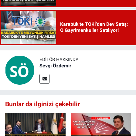
Karabük'te TOKİ'den Dev Satış:
O Gayrimenkuller Satılıyor!
EDITÖR HAKKINDA
Sevgi Özdemir
Bunlar da ilginizi çekebilir