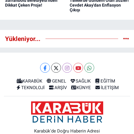
Safranbolu Belediyesi'nden
TBMM'de Gündem Olan Sözler!
Dikkat Çeken Proje!
Cevdet Akay'dan Enflasyon
Çıkışı
Yükleniyor...
KARABÜK
GENEL
SAĞLIK
EĞİTİM
TEKNOLOJİ
ARŞİV
KÜNYE
İLETİŞİM
Karabük'de Doğru Haberin Adresi