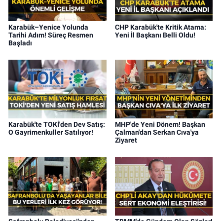
Karabük–Yenice Yolunda
CHP Karabük'te Kritik Atama:
Tarihi Adım! Süreç Resmen
Yeni İl Başkanı Belli Oldu!
Başladı
Karabük'te TOKİ'den Dev Satış:
MHP'de Yeni Dönem! Başkan
O Gayrimenkuller Satılıyor!
Çalman'dan Serkan Cıva'ya
Ziyaret