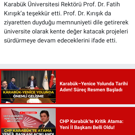
Karabük Üniversitesi Rektörü Prof. Dr. Fatih
Kırışık’a teşekkür etti. Prof. Dr. Kırışık da
ziyaretten duyduğu memnuniyeti dile getirerek
üniversite olarak kente değer katacak projeleri
sürdürmeye devam edeceklerini ifade etti.
Karabük–Yenice Yolunda Tarihi
Adım! Süreç Resmen Başladı
CHP Karabük'te Kritik Atama:
Yeni İl Başkanı Belli Oldu!