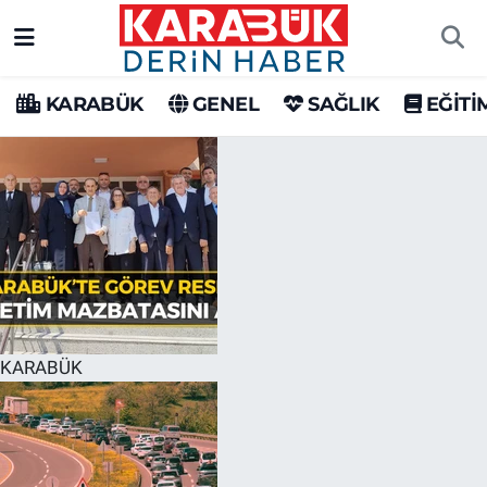
Karabük Nöbetçi Eczaneler
KARABÜK
GENEL
SAĞLIK
EĞİTİ
Karabük Hava Durumu
Karabük Trafik Yoğunluk Haritası
Süper Lig Puan Durumu ve Fikstür
Tüm Manşetler
Son Dakika Haberleri
KARABÜK
Haber Arşivi