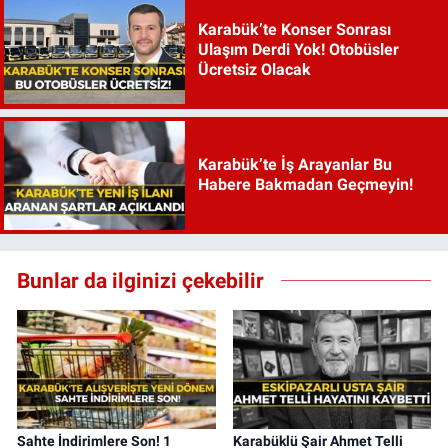
Karabük’te Konser Sonrası
Ulaşım Derdi Yok! Otobüsler
Ücretsiz Olacak
Karabük’te İş Arayanlar Bu
Habere Bakmadan Geçmeyin!
Bunlar da ilginizi çekebilir
Sahte İndirimlere Son! 1
Karabüklü Şair Ahmet Telli