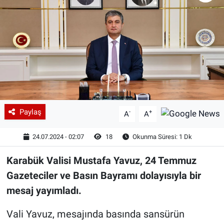
Paylaş
-
+
A
A
24.07.2024 - 02:07
18
Okunma Süresi: 1 Dk
Karabük Valisi Mustafa Yavuz, 24 Temmuz
Gazeteciler ve Basın Bayramı dolayısıyla bir
mesaj yayımladı.
Vali Yavuz, mesajında basında sansürün