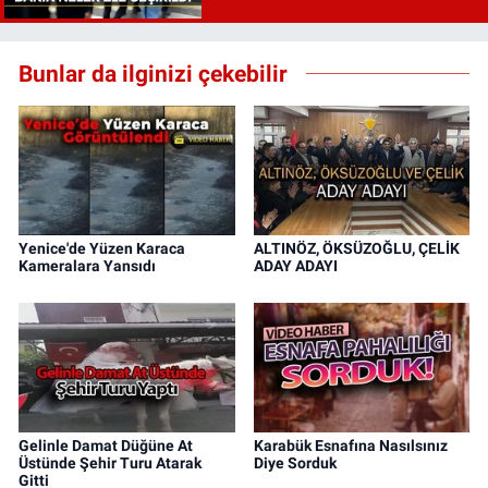
Bunlar da ilginizi çekebilir
Yenice'de Yüzen Karaca
ALTINÖZ, ÖKSÜZOĞLU, ÇELİK
Kameralara Yansıdı
ADAY ADAYI
Gelinle Damat Düğüne At
Karabük Esnafına Nasılsınız
Üstünde Şehir Turu Atarak
Diye Sorduk
Gitti