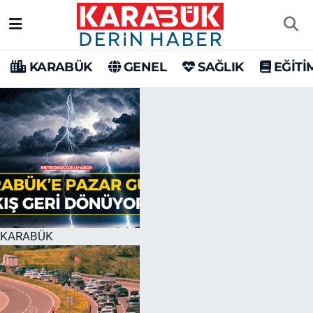
Karabük Nöbetçi Eczaneler
KARABÜK
GENEL
SAĞLIK
EĞİTİ
Karabük Hava Durumu
Karabük Trafik Yoğunluk Haritası
Süper Lig Puan Durumu ve Fikstür
Tüm Manşetler
Son Dakika Haberleri
KARABÜK
Haber Arşivi