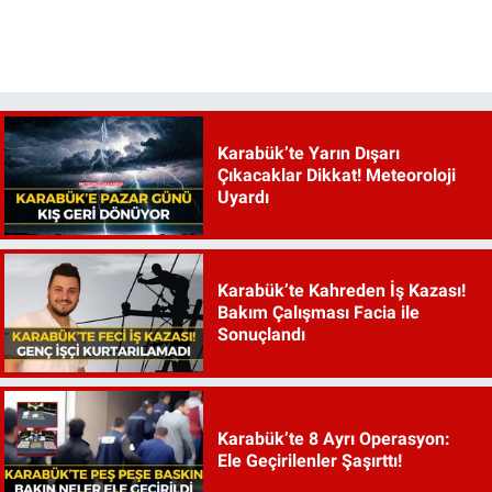
Karabük’te Yarın Dışarı
Çıkacaklar Dikkat! Meteoroloji
Uyardı
Karabük’te Kahreden İş Kazası!
Bakım Çalışması Facia ile
Sonuçlandı
Karabük’te 8 Ayrı Operasyon:
Ele Geçirilenler Şaşırttı!