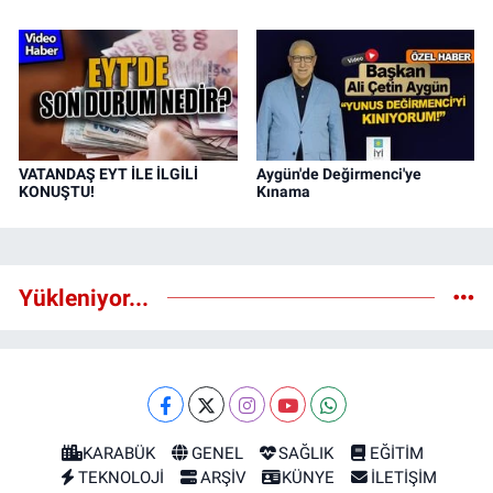
VATANDAŞ EYT İLE İLGİLİ
Aygün'de Değirmenci'ye
KONUŞTU!
Kınama
Yükleniyor...
KARABÜK
GENEL
SAĞLIK
EĞİTİM
TEKNOLOJİ
ARŞİV
KÜNYE
İLETİŞİM