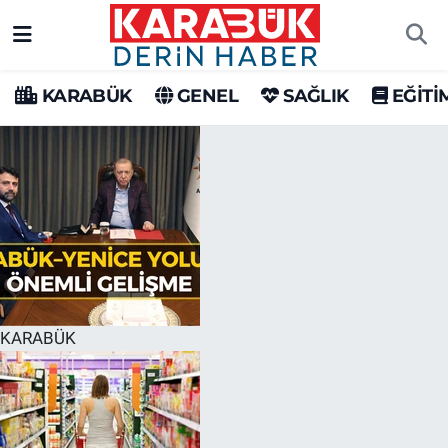
Karabük Nöbetçi Eczaneler
KARABÜK
GENEL
SAĞLIK
EĞİTİ
Karabük Hava Durumu
Karabük Trafik Yoğunluk Haritası
Süper Lig Puan Durumu ve Fikstür
Tüm Manşetler
Son Dakika Haberleri
KARABÜK
Haber Arşivi