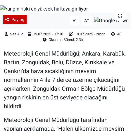
Paylaş
-
+
A
A
Sait Alıcı
19.07.2025 - 17:18
19.07.2025 - 20:22
40
Okunma Süresi: 2 Dk
Meteoroloji Genel Müdürlüğü; Ankara, Karabük,
Bartın, Zonguldak, Bolu, Düzce, Kırıkkale ve
Çankırı’da hava sıcaklığının mevsim
normallerinin 4 ila 7 derce üzerine çıkacağını
açıklarken, Zonguldak Orman Bölge Müdürlüğü
yangın riskinin en üst seviyede olacağını
bildirdi.
Meteoroloji Genel Müdürlüğü tarafından
yapılan açıklamada, "Halen ülkemizde mevsim