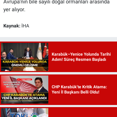
Avrupa’nın bile sayılı doğal ormanları arasında
yer alıyor.
Kaynak:
İHA
Karabük–Yenice Yolunda Tarihi
Adım! Süreç Resmen Başladı
CHP Karabük'te Kritik Atama:
Yeni İl Başkanı Belli Oldu!