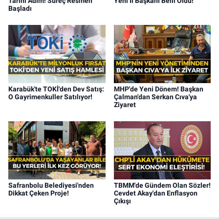
Tarihi Adım! Süreç Resmen
Yeni İl Başkanı Belli Oldu!
Başladı
Karabük'te TOKİ'den Dev Satış:
MHP'de Yeni Dönem! Başkan
O Gayrimenkuller Satılıyor!
Çalman'dan Serkan Cıva'ya
Ziyaret
Safranbolu Belediyesi'nden
TBMM'de Gündem Olan Sözler!
Dikkat Çeken Proje!
Cevdet Akay'dan Enflasyon
Çıkışı