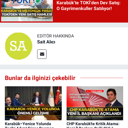
Karabük'te TOKİ'den Dev Satış:
O Gayrimenkuller Satılıyor!
EDITÖR HAKKINDA
Sait Alıcı
Bunlar da ilginizi çekebilir
Karabük–Yenice Yolunda
CHP Karabük'te Kritik Atama: