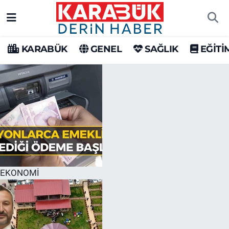
Karabük Nöbetçi Eczaneler
KARABÜK
GENEL
SAĞLIK
EĞİTİ
Karabük Hava Durumu
Karabük Trafik Yoğunluk Haritası
Süper Lig Puan Durumu ve Fikstür
Tüm Manşetler
Son Dakika Haberleri
EKONOMİ
Haber Arşivi