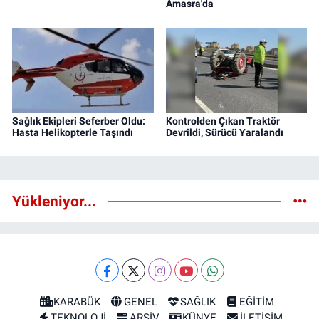
Amasra'da
Sağlık Ekipleri Seferber Oldu:
Kontrolden Çıkan Traktör
Hasta Helikopterle Taşındı
Devrildi, Sürücü Yaralandı
Yükleniyor...
KARABÜK
GENEL
SAĞLIK
EĞİTİM
TEKNOLOJİ
ARŞİV
KÜNYE
İLETİŞİM