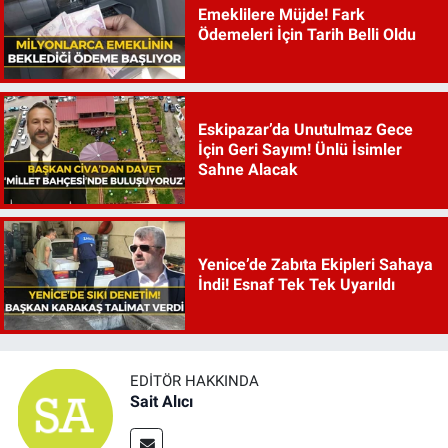
Emeklilere Müjde! Fark
Ödemeleri İçin Tarih Belli Oldu
Eskipazar’da Unutulmaz Gece
İçin Geri Sayım! Ünlü İsimler
Sahne Alacak
Yenice’de Zabıta Ekipleri Sahaya
İndi! Esnaf Tek Tek Uyarıldı
EDITÖR HAKKINDA
Sait Alıcı