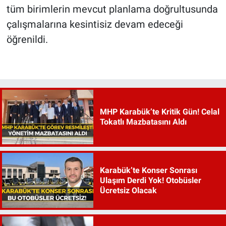
tüm birimlerin mevcut planlama doğrultusunda
çalışmalarına kesintisiz devam edeceği
öğrenildi.
MHP Karabük’te Kritik Gün! Celal
Tokatlı Mazbatasını Aldı
Karabük’te Konser Sonrası
Ulaşım Derdi Yok! Otobüsler
Ücretsiz Olacak