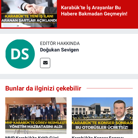
Karabük’te İş Arayanlar Bu
Habere Bakmadan Geçmeyin!
EDITÖR HAKKINDA
Doğukan Sevigen
Bunlar da ilginizi çekebilir
MHP Karabük’te Kritik Gün!
Karabük’te Konser Sonrası