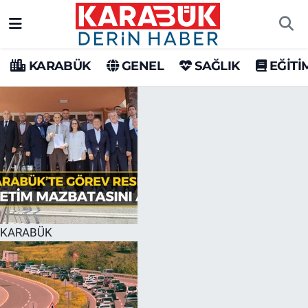
Karabük Nöbetçi Eczaneler
KARABÜK
GENEL
SAĞLIK
EĞİTİ
Karabük Hava Durumu
Karabük Trafik Yoğunluk Haritası
Süper Lig Puan Durumu ve Fikstür
Tüm Manşetler
Son Dakika Haberleri
KARABÜK
Haber Arşivi