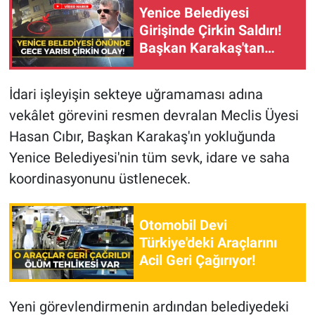
Yenice Belediyesi
Girişinde Çirkin Saldırı!
Başkan Karakaş'tan
Açıklama
İdari işleyişin sekteye uğramaması adına
vekâlet görevini resmen devralan Meclis Üyesi
Hasan Cıbır, Başkan Karakaş'ın yokluğunda
Yenice Belediyesi'nin tüm sevk, idare ve saha
koordinasyonunu üstlenecek.
Otomobil Devi
Türkiye'deki Araçlarını
Acil Geri Çağırıyor!
Yeni görevlendirmenin ardından belediyedeki