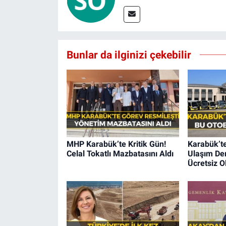
Bunlar da ilginizi çekebilir
MHP Karabük’te Kritik Gün!
Karabük’t
Celal Tokatlı Mazbatasını Aldı
Ulaşım Der
Ücretsiz O