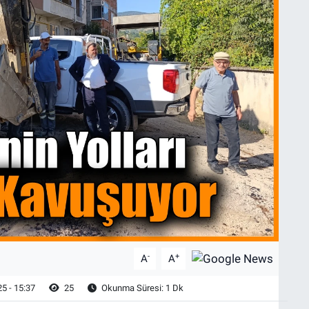
-
+
A
A
5 - 15:37
25
Okunma Süresi: 1 Dk