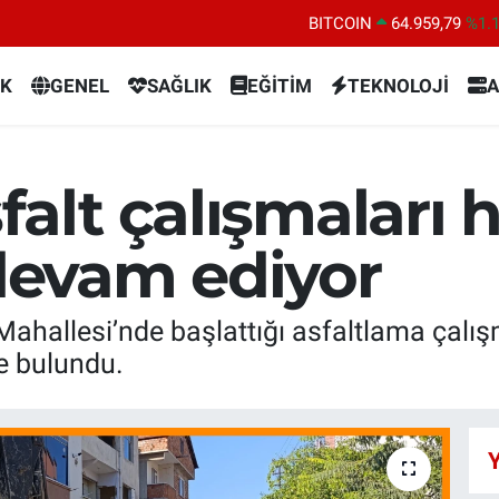
BITCOIN
64.959,79
%1.
DOLAR
47,7436
%0.
K
GENEL
SAĞLIK
EĞİTİM
TEKNOLOJİ
A
EURO
55,2510
%0.
STERLİN
64,4811
%0.
GRAM ALTIN
6660.55
%0.
falt çalışmaları h
BİST100
13.779
%-
evam ediyor
Mahallesi’nde başlattığı asfaltlama çalı
e bulundu.
Y