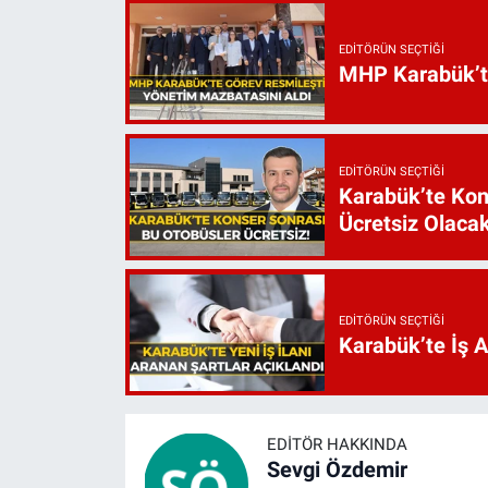
EDITÖRÜN SEÇTIĞI
MHP Karabük’te 
EDITÖRÜN SEÇTIĞI
Karabük’te Kon
Ücretsiz Olaca
EDITÖRÜN SEÇTIĞI
Karabük’te İş 
EDITÖR HAKKINDA
Sevgi Özdemir