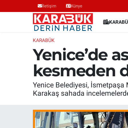
İletişim
Künye
Karabük Nöbetçi Eczaneler
KARABÜ
Karabük Hava Durumu
KARABÜK
Yenice’de as
Karabük Trafik Yoğunluk Haritası
kesmeden d
Süper Lig Puan Durumu ve Fikstür
Tüm Manşetler
Yenice Belediyesi, İsmetpaşa 
Karakaş sahada incelemelerd
Son Dakika Haberleri
Haber Arşivi