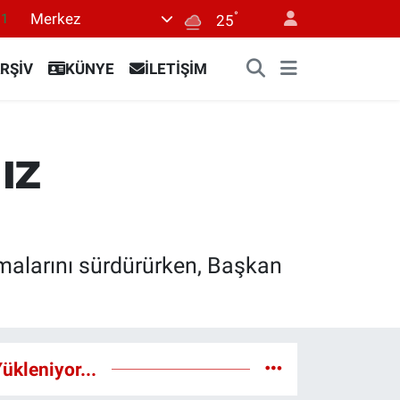
°
Merkez
11
25
18
RŞİV
KÜNYE
İLETİŞİM
32
38
03
ız
14
şmalarını sürdürürken, Başkan
ükleniyor...